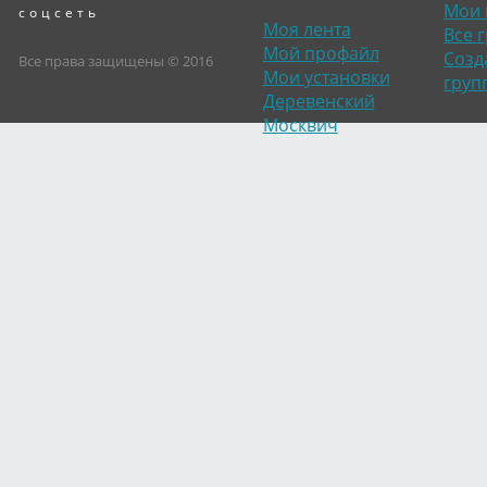
Мои 
соцсеть
Моя лента
Все 
Мой профайл
Созд
Все права защищены © 2016
Мои установки
груп
Деревенский
Москвич