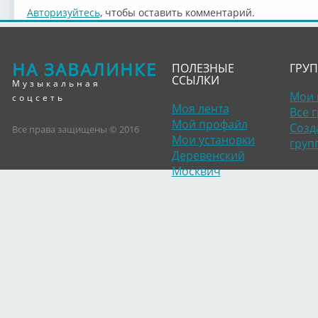
Авторизуйтесь
, чтобы оставить комментарий.
НА ЗАВАЛИНКЕ
ПОЛЕЗНЫЕ
ГРУ
ССЫЛКИ
Музыкальная
Мои 
соцсеть
Моя лента
Все 
Мой профайл
Созд
Все права защищены © 2016
Мои установки
груп
Деревенский
Москвич