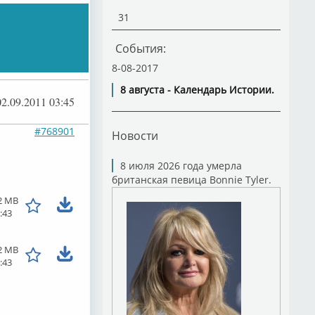
31
События:
8-08-2017
8 августа - Календарь Истории.
02.09.2011 03:45
#768901
Новости
8 июля 2026 года умерла
британская певица Bonnie Tyler.
2 MB
:43
2 MB
:43