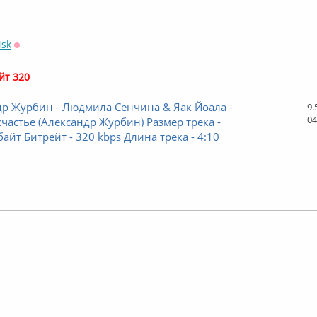
Nsk
Оффлайн
йт 320
р Журбин - Людмила Сенчина & Яак Йоала -
9.
04
счастье (Александр Журбин) Размер трека -
байт Битрейт - 320 kbps Длина трека - 4:10