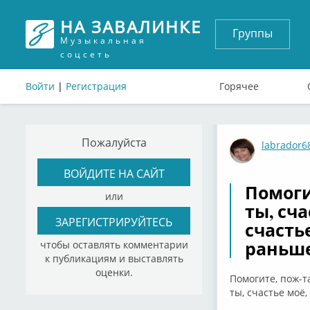
НА ЗАВАЛИНКЕ
Группы
Музыкальная
соцсеть
Войти
|
Регистрация
Горячее
Пожалуйста
labrador6
ВОЙДИТЕ НА САЙТ
Помоги
или
ты, сч
ЗАРЕГИСТРИРУЙТЕСЬ
счастье
раньш
чтобы оставлять комментарии
к публикациям и выставлять
оценки.
Помогите, пож-та
ты, счастье моё,