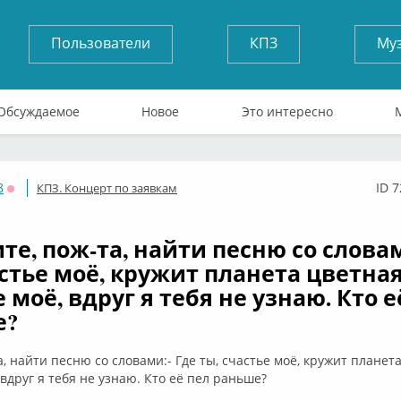
Пользователи
КПЗ
Му
Обсуждаемое
Новое
Это интересно
8
ID 
КПЗ. Концерт по заявкам
Оффлайн
те, пож-та, найти песню со словам
астье моё, кружит планета цветная.
 моё, вдруг я тебя не узнаю. Кто е
е?
, найти песню со словами:- Где ты, счастье моё, кружит планета
 вдруг я тебя не узнаю. Кто её пел раньше?