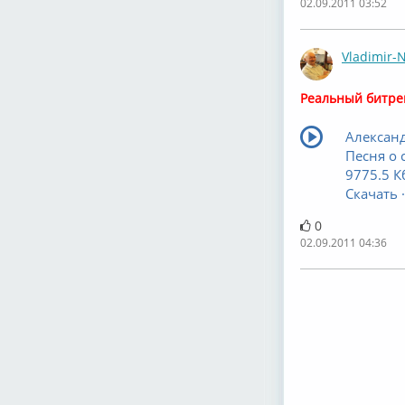
02.09.2011 03:52
Vladimir-
Реальный битре
Александ
Песня о 
9775.5 К
Скачать ·
0
02.09.2011 04:36