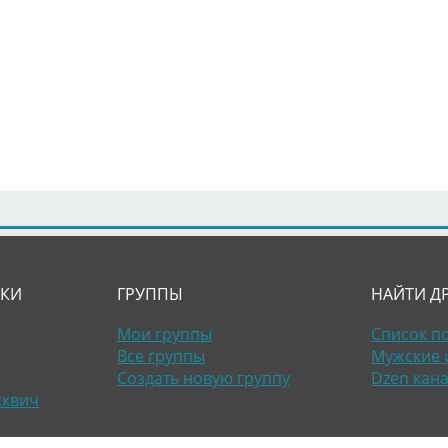
ЛКИ
ГРУППЫ
НАЙТИ Д
Мои группы
Список п
Все группы
Мужские 
Создать новую группу
Dzen кан
сквич