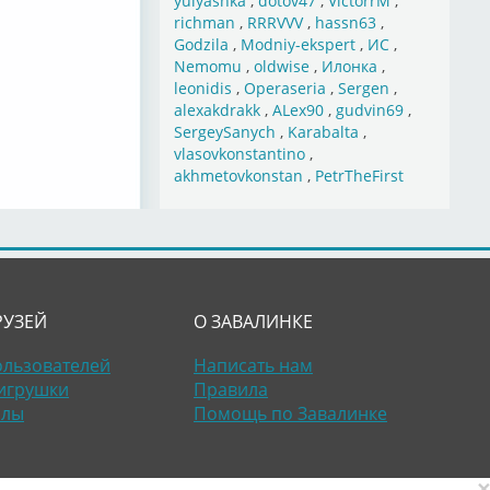
yulyashka
,
dotov47
,
VictorrM
,
richman
,
RRRVVV
,
hassn63
,
Godzila
,
Modniy-ekspert
,
ИС
,
Nemomu
,
oldwise
,
Илонка
,
leonidis
,
Operaseria
,
Sergen
,
alexakdrakk
,
ALex90
,
gudvin69
,
SergeySanych
,
Karabalta
,
vlasovkonstantino
,
akhmetovkonstan
,
PetrTheFirst
РУЗЕЙ
О ЗАВАЛИНКЕ
ользователей
Написать нам
игрушки
Правила
алы
Помощь по Завалинке
×