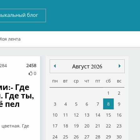
зыкальный блог
Моя лента
7284
2458
Август 2026
0
пн
вт
ср
чт
пт
сб
вс
и:- Где
 Где ты,
1
2
ё пел
3
4
5
6
7
8
9
10
11
12
13
14
15
16
 цветная. Где
17
18
19
20
21
22
23
24
25
26
27
28
29
30