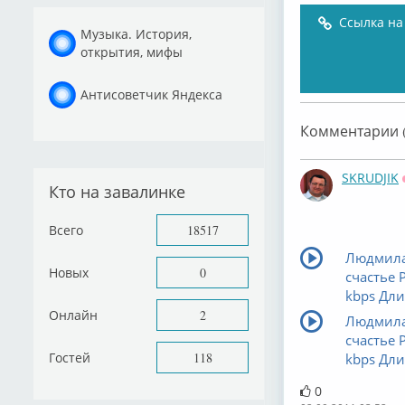
Ссылка на
Музыка. История,
открытия, мифы
Антисоветчик Яндекса
Комментарии (
SKRUDJIK
Кто на завалинке
Всего
18517
Людмила
Новых
0
счастье 
kbps Длин
Онлайн
2
Людмила
счастье 
Гостей
118
kbps Длин
0