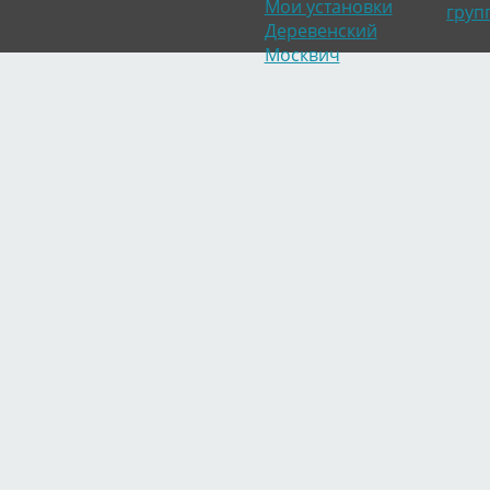
Мои установки
груп
Деревенский
Москвич