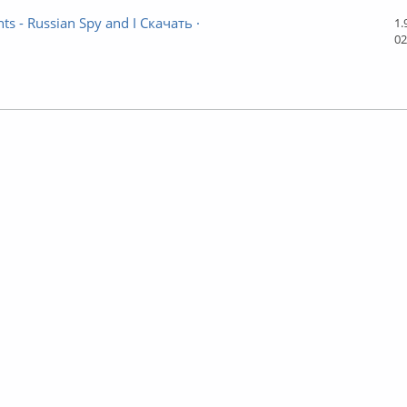
ts - Russian Spy and I Скачать ·
1.
02