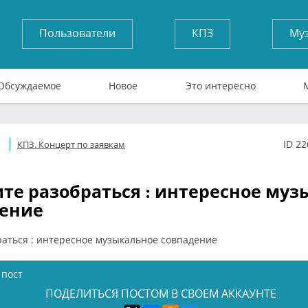
Пользователи
КПЗ
Му
Обсуждаемое
Новое
Это интересно
ID 2
КПЗ. Концерт по заявкам
Оффлайн
те разобраться : интересное муз
дение
аться : интересное музыкальное совпадение
 пост
ПОДЕЛИТЬСЯ ПОСТОМ В СВОЕМ АККАУНТЕ