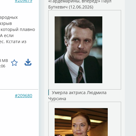
#209679
«Гардемарины, вперед!» Паул
Буткевич (12.06.2026)
народных
разрыв
, который плавно
А если
ес. Кстати из
3 MB
:06
Умерла актриса Людмила
#209680
Чурсина