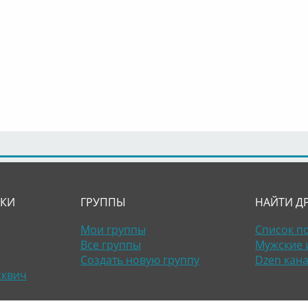
ЛКИ
ГРУППЫ
НАЙТИ Д
Мои группы
Список п
Все группы
Мужские 
Создать новую группу
Dzen кан
сквич