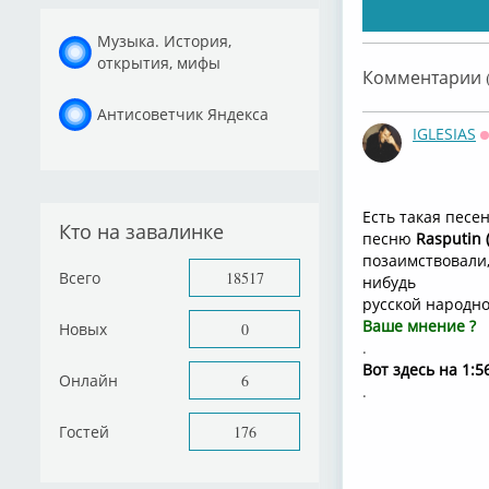
Музыка. История,
открытия, мифы
Комментарии (
Антисоветчик Яндекса
IGLESIAS
Есть такая песе
Кто на завалинке
песню
Rasputin (
позаимствовали,
Всего
18517
нибудь
русской народно
Ваше мнение ?
Новых
0
.
Вот здесь на 1:5
Онлайн
6
.
Гостей
176