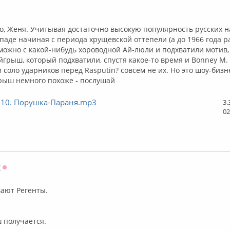
лайн
о, Женя. Учитывая достаточно высокую популярность русских 
паде начиная с периода хрущевской оттепели (а до 1966 года 
можно с какой-нибудь хороводной Ай-люли и подхватили мотив
грыш, который подхватили, спустя какое-то время и Bonney M. 
 соло ударников перед Rasputin? совсем не их. Но это шоу-бизн
рыш немного похоже - послушай
 10. Порушка-Параня.mp3
3.
02
r
Оффлайн
вают Регенты.
 получается.