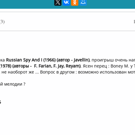
3)
Оффлайн
нка
Russian Spy And I (1966) (автор - Javellin)
, проигрыш очень н
1978) (авторы - F. Farian, F. Jay, Reyam)
. Ясен перец : Boney M. у
 не наоборот же ... Вопрос в другом : возможно использован мот
й мелодии ?
6