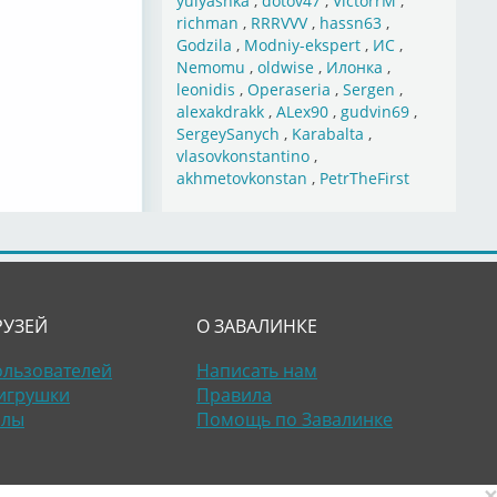
yulyashka
,
dotov47
,
VictorrM
,
richman
,
RRRVVV
,
hassn63
,
Godzila
,
Modniy-ekspert
,
ИС
,
Nemomu
,
oldwise
,
Илонка
,
leonidis
,
Operaseria
,
Sergen
,
alexakdrakk
,
ALex90
,
gudvin69
,
SergeySanych
,
Karabalta
,
vlasovkonstantino
,
akhmetovkonstan
,
PetrTheFirst
РУЗЕЙ
О ЗАВАЛИНКЕ
ользователей
Написать нам
игрушки
Правила
алы
Помощь по Завалинке
×