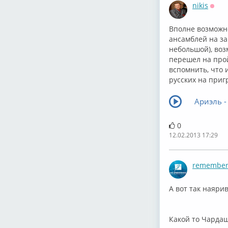
nikis
Офф
Вполне возможн
ансамблей на за
небольшой), воз
перешел на прой
вспомнить, что и
русских на приг
Ариэль -
0
12.02.2013 17:29
remembe
А вот так наяри
Какой то Чардаш