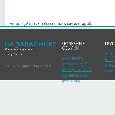
Авторизуйтесь
, чтобы оставить комментарий.
НА ЗАВАЛИНКЕ
ПОЛЕЗНЫЕ
ГРУ
ССЫЛКИ
Музыкальная
Мои 
соцсеть
Моя лента
Все 
Мой профайл
Созд
Все права защищены © 2016
Мои установки
груп
Деревенский
Москвич