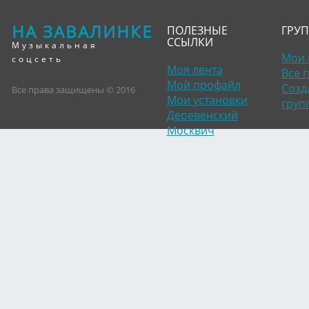
НА ЗАВАЛИНКЕ
ПОЛЕЗНЫЕ
ГРУ
ССЫЛКИ
Музыкальная
Мои 
соцсеть
Моя лента
Все 
Мой профайл
Созд
Все права защищены © 2016
Мои установки
груп
Деревенский
Москвич