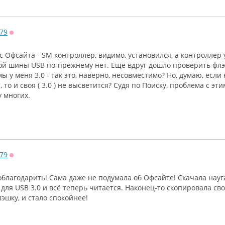
79
Оффлайн
с Офсайта - SM контроллер, видимо, установился, а контроллер
ой шины USB по-прежнему нет. Ещё вдруг дошло проверить флэ
мы у меня 3.0 - так это, наверно, несовместимо? Но, думаю, если
 то и своя ( 3.0 ) не высветится? Судя по Поиску, проблема с эт
 многих.
79
Оффлайн
облагодарить! Сама даже не подумала об Офсайте! Скачала нау
 для USB 3.0 и всё теперь читается. Наконец-то скопировала с
эшку, и стало спокойнее!