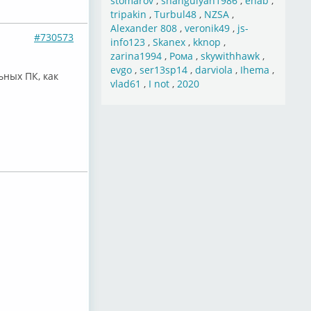
stomarov
,
shahgulyan1986
,
ehab
,
tripakin
,
Turbul48
,
NZSA
,
Alexander 808
,
veronik49
,
js-
#730573
info123
,
Skanex
,
kknop
,
zarina1994
,
Рома
,
skywithhawk
,
evgo
,
ser13sp14
,
darviola
,
Ihema
,
ьных ПК, как
vlad61
,
I not
,
2020