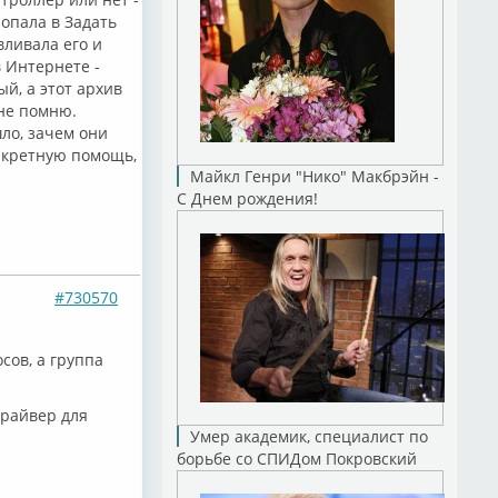
попала в Задать
вливала его и
 Интернете -
й, а этот архив
 не помню.
шло, зачем они
онкретную помощь,
Майкл Генри "Нико" Макбрэйн -
С Днем рождения!
#730570
сов, а группа
драйвер для
Умер академик, специалист по
борьбе со СПИДом Покровский