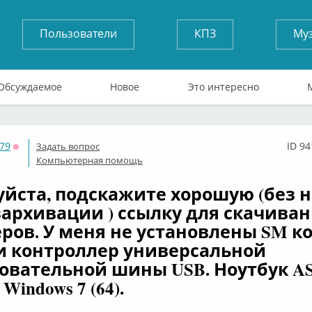
Пользователи
КПЗ
Му
Обсуждаемое
Новое
Это интересно
79
ID 9
Задать вопрос
Оффлайн
Компьютерная помощь
йста, подскажите хорошую (без 
зархивации ) ссылку для скачива
ров. У меня не установлены SM к
 контроллер универсальной
овательной шины USB. Ноутбук AS
 Windows 7 (64).