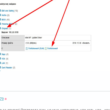
79
Оффлайн
 за отклик! Поглядела там, но мне непонятно, что есть что - ко