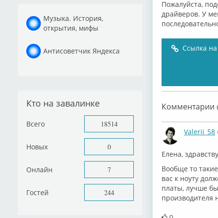
Пожалуйста, под
драйверов. У м
Музыка. История,
последовательно
открытия, мифы
Ссылка на
Антисоветчик Яндекса
Кто на завалинке
Комментарии (
Всего
18514
Valerii_58
Новых
0
Елена, здравству
Вообще то такие
Онлайн
7
вас к ноуту дол
платы, лучше бы 
Гостей
244
производителя н
0