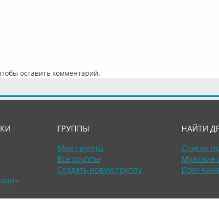
 чтобы оставить комментарий.
ЛКИ
ГРУППЫ
НАЙТИ Д
Мои группы
Список п
Все группы
Мужские 
Создать новую группу
Dzen кан
сквич