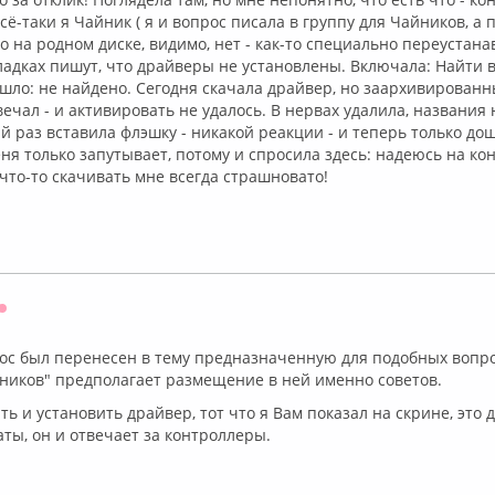
сё-таки я Чайник ( я и вопрос писала в группу для Чайников, а 
го на родном диске, видимо, нет - как-то специально переустана
ладках пишут, что драйверы не установлены. Включала: Найти в
шло: не найдено. Сегодня скачала драйвер, но заархивированны
вечал - и активировать не удалось. В нервах удалила, названия
й раз вставила флэшку - никакой реакции - и теперь только до
ня только запутывает, потому и спросила здесь: надеюсь на к
что-то скачивать мне всегда страшновато!
Оффлайн
ос был перенесен в тему предназначенную для подобных вопро
ников" предполагает размещение в ней именно советов.
ть и установить драйвер, тот что я Вам показал на скрине, это 
ты, он и отвечает за контроллеры.