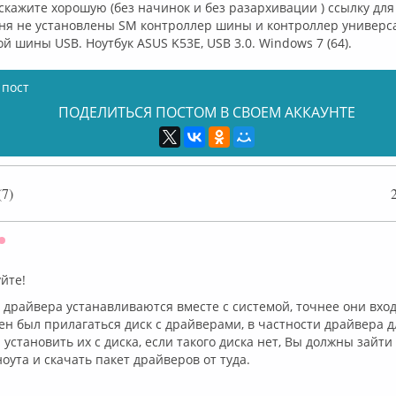
скажите хорошую (без начинок и без разархивации ) ссылку дл
еня не установлены SM контроллер шины и контроллер универс
й шины USB. Ноутбук ASUS K53E, USB 3.0. Windows 7 (64).
 пост
ПОДЕЛИТЬСЯ ПОСТОМ В СВОЕМ АККАУНТЕ
7)
Оффлайн
йте!
 драйвера устанавливаются вместе с системой, точнее они входя
жен был прилагаться диск с драйверами, в частности драйвера 
установить их с диска, если такого диска нет, Вы должны зайти
оута и скачать пакет драйверов от туда.