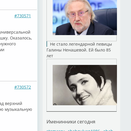
#730571
 универсальной
шку. Оказалось,
 нужного
Не стало легендарной певицы
ими
Галины Ненашевой. Ей было 85
лет
#730572
гад верхний
вою музыкальную
Именинники сегодня