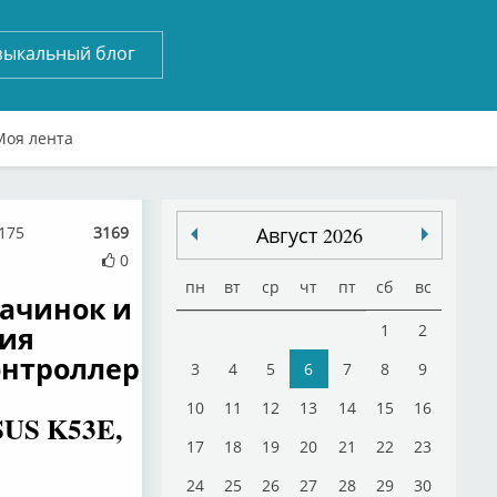
зыкальный блог
Моя лента
4175
3169
Август 2026
0
пн
вт
ср
чт
пт
сб
вс
начинок и
ния
1
2
онтроллер
3
4
5
6
7
8
9
10
11
12
13
14
15
16
US K53E,
17
18
19
20
21
22
23
24
25
26
27
28
29
30