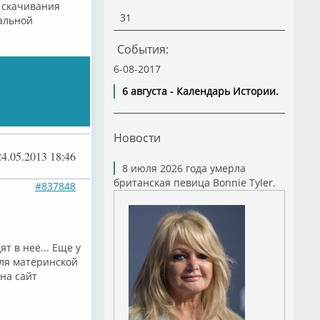
я скачивания
31
альной
События:
6-08-2017
6 августа - Календарь Истории.
Новости
24.05.2013 18:46
8 июля 2026 года умерла
британская певица Bonnie Tyler.
#837848
т в неё... Еще у
для материнской
 на сайт