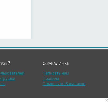
РУЗЕЙ
О ЗАВАЛИНКЕ
ользователей
Написать нам
игрушки
Правила
алы
Помощь по Завалинке
×