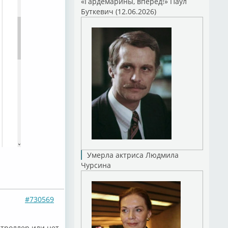
«Гардемарины, вперед!» Паул
Буткевич (12.06.2026)
Умерла актриса Людмила
Чурсина
#730569
нтроллер или нет -