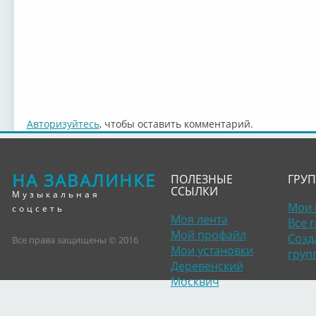
Авторизуйтесь
, чтобы оставить комментарий.
НА ЗАВАЛИНКЕ
ПОЛЕЗНЫЕ
ГРУ
ССЫЛКИ
Музыкальная
Мои 
соцсеть
Моя лента
Все 
Мой профайл
Созд
Все права защищены © 2016
Мои установки
груп
Деревенский
Москвич