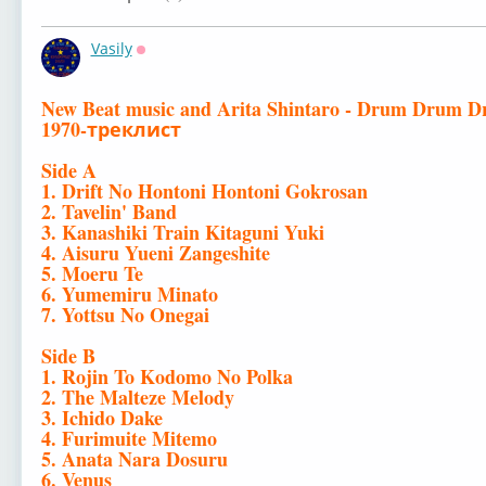
Vasily
Оффлайн
New Beat music and Arita Shintaro - Drum Drum Dr
1970-треклист
Side A
1. Drift No Hontoni Hontoni Gokrosan
2. Tavelin' Band
3. Kanashiki Train Kitaguni Yuki
4. Aisuru Yueni Zangeshite
5. Moeru Te
6. Yumemiru Minato
7. Yottsu No Onegai
Side B
1. Rojin To Kodomo No Polka
2. The Malteze Melody
3. Ichido Dake
4. Furimuite Mitemo
5. Anata Nara Dosuru
6. Venus