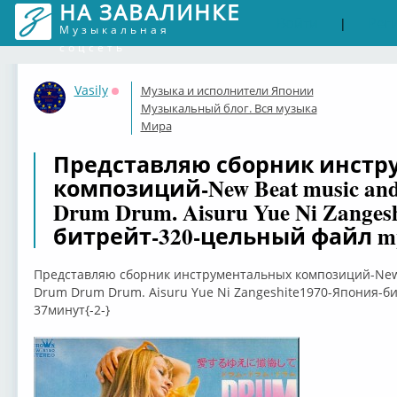
НА ЗАВАЛИНКЕ
Войти
Рег
|
Музыкальная
соцсеть
Vasily
Музыка и исполнители Японии
Оффлайн
Музыкальный блог. Вся музыка
Мира
Представляю сборник инстр
композиций-New Beat music and A
Drum Drum. Aisuru Yue Ni Zanges
битрейт-320-цельный файл mp
Представляю сборник инструментальных композиций-New Be
Drum Drum Drum. Aisuru Yue Ni Zangeshite1970-Япония-б
37минут{-2-}