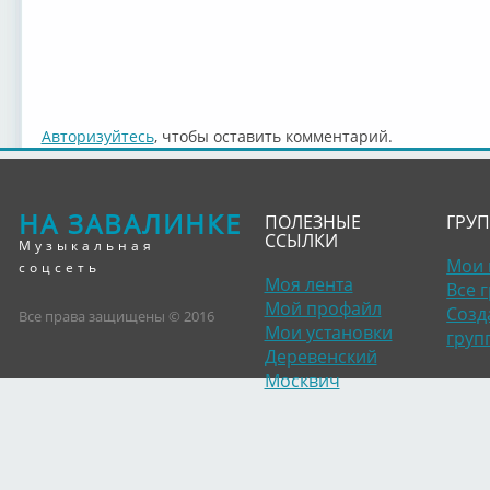
Авторизуйтесь
, чтобы оставить комментарий.
НА ЗАВАЛИНКЕ
ПОЛЕЗНЫЕ
ГРУ
ССЫЛКИ
Музыкальная
Мои 
соцсеть
Моя лента
Все 
Мой профайл
Созд
Все права защищены © 2016
Мои установки
груп
Деревенский
Москвич