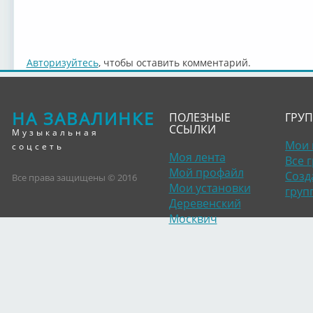
Авторизуйтесь
, чтобы оставить комментарий.
НА ЗАВАЛИНКЕ
ПОЛЕЗНЫЕ
ГРУ
ССЫЛКИ
Музыкальная
Мои 
соцсеть
Моя лента
Все 
Мой профайл
Созд
Все права защищены © 2016
Мои установки
груп
Деревенский
Москвич