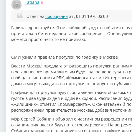
Tatiana
Оффлайн
Ответ на
сообщение
от
, 01.01.1970 03:00
Галина,здравствуйте. Я не люблю обсуждать события в чу
прочитала в Сети недавно такое сообщение. Очень удивил
может,я просто чего-то не понимаю.
СМИ узнали правила прогулок по графику в Москве
Власти Москвы предлагают разрешить прогулки ранним утр
в остальное же время жителям будет разрешено гулять тр
сообщают источники РБК, «Коммерсанта» и «Интерфакса».
домов смогут выходить на прогулки, планируется публиков
Графики для прогулок будут составлены таким образом, ч
гулять в два будних дня и один выходной. Расписания буду
«Жилищник», отметил «Коммерсантъ». Окончательный пор
распоряжением правительства Москвы, добавил источник
Мэр Сергей Собянин объявил о частичном разрешении про
ограничения власти будут в тестовом режиме. На встреч
Собянин заявил, что планируется составить графики для 