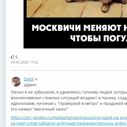
5
29.05.2020 17:52
Datot
Оффлайн
админ
Лично я не зубоскалю, я удивляюсь тупизму людей, котор
возникновении сложных ситуаций впадают в панику, созд
идиотизмов, начиная с "проверкой в метро" и продажей м
это назвал "масочный налог"
https://zen.yandex.ru/media/tonnel/masochnyi-nalog-na-proe
za-nash-schet-sobianin-prikryvaet-nedopoluchennuiu-prib