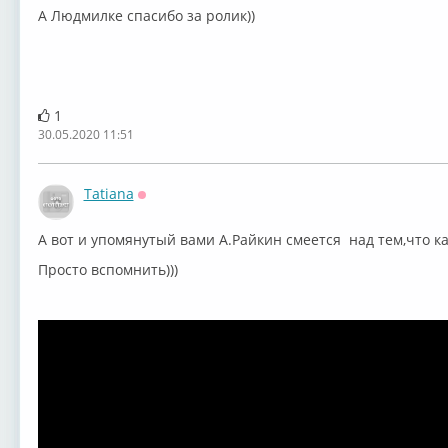
А Людмилке спасибо за ролик))
1
30.05.2020 11:51
Tatiana
Оффлайн
А вот и упомянутый вами А.Райкин смеется над тем,что к
Просто вспомнить)))