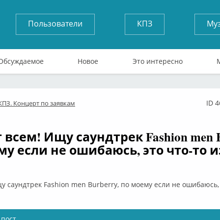
Пользователи
КПЗ
Му
Обсуждаемое
Новое
Это интересно
ID 
КПЗ. Концерт по заявкам
лайн
всем! Ищу саундтрек Fashion men B
му если не ошибаюсь, это что-то из
у саундтрек Fashion men Burberry, по моему если не ошибаюсь, 
 пост