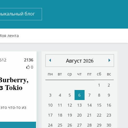
зыкальный блог
Моя лента
4612
2136
Август 2026
0
пн
вт
ср
чт
пт
сб
вс
urberry,
 Tokio
1
2
3
4
5
6
7
8
9
10
11
12
13
14
15
16
это что-то из
17
18
19
20
21
22
23
24
25
26
27
28
29
30