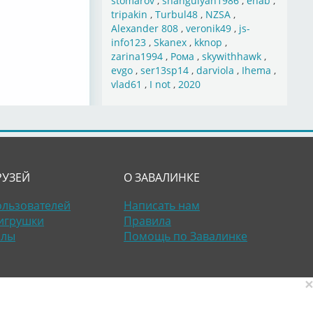
stomarov
,
shahgulyan1986
,
ehab
,
tripakin
,
Turbul48
,
NZSA
,
Alexander 808
,
veronik49
,
js-
info123
,
Skanex
,
kknop
,
zarina1994
,
Рома
,
skywithhawk
,
evgo
,
ser13sp14
,
darviola
,
Ihema
,
vlad61
,
I not
,
2020
РУЗЕЙ
О ЗАВАЛИНКЕ
ользователей
Написать нам
игрушки
Правила
алы
Помощь по Завалинке
×