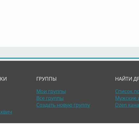
ЛКИ
ГРУППЫ
НАЙТИ Д
Мои группы
Список п
Все группы
Мужские 
Создать новую группу
Dzen кан
сквич