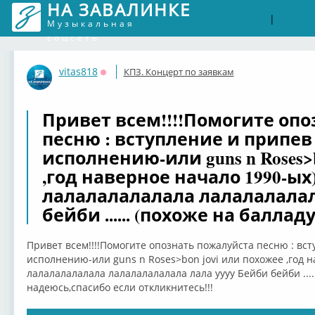
НА ЗАВАЛИНКЕ
Войти
Рег
|
Музыкальная
соцсеть
vitas818
КПЗ. Концерт по заявкам
Оффлайн
Привет всем!!!!Помогите оп
песню : вступление и припев
исполнению-или guns n Roses>
,год наверное начало 1990-ых
лалалалалалала лалалалалал
бейби ...... (похоже на баллад
Привет всем!!!!Помогите опознать пожалуйста песню : вс
исполнению-или guns n Roses>bon jovi или похожее ,год н
лалалалалалала лалалалалалала лала уууу Бейби бейби ....
надеюсь,спасибо если откликнитесь!!!