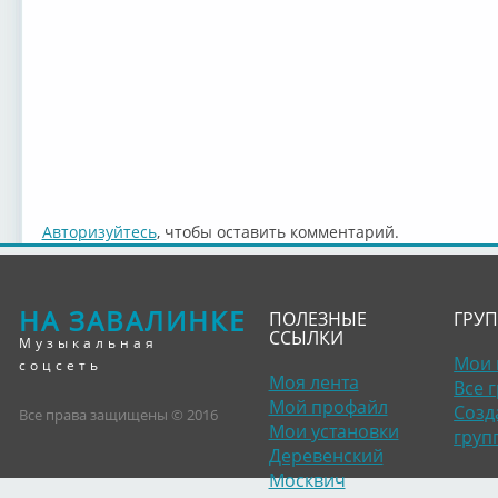
Авторизуйтесь
, чтобы оставить комментарий.
НА ЗАВАЛИНКЕ
ПОЛЕЗНЫЕ
ГРУ
ССЫЛКИ
Музыкальная
Мои 
соцсеть
Моя лента
Все 
Мой профайл
Созд
Все права защищены © 2016
Мои установки
груп
Деревенский
Москвич