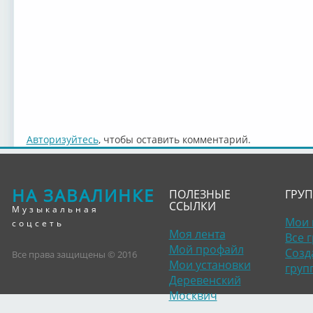
Авторизуйтесь
, чтобы оставить комментарий.
НА ЗАВАЛИНКЕ
ПОЛЕЗНЫЕ
ГРУ
ССЫЛКИ
Музыкальная
Мои 
соцсеть
Моя лента
Все 
Мой профайл
Созд
Все права защищены © 2016
Мои установки
груп
Деревенский
Москвич