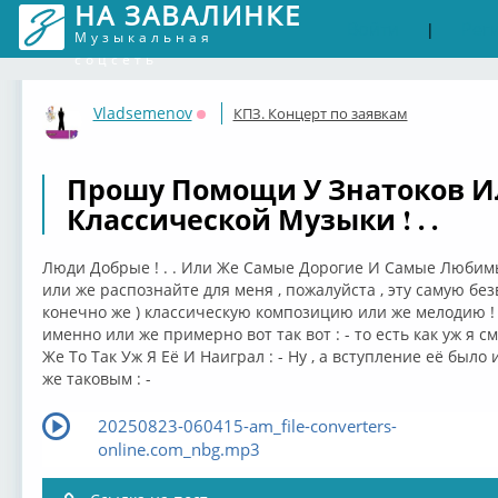
НА ЗАВАЛИНКЕ
Войти
Рег
|
Музыкальная
соцсеть
Vladsemenov
КПЗ. Концерт по заявкам
Оффлайн
Прошу Помощи У Знатоков И
Классической Музыки ! . .
Люди Добрые ! . . Или Же Самые Дорогие И Самые Любимы
или же распознайте для меня , пожалуйста , эту самую без
конечно же ) классическую композицию или же мелодию ! . 
именно или же примерно вот так вот : - то есть как уж я см
Же То Так Уж Я Её И Наиграл : - Ну , а вступление её был
же таковым : -
20250823-060415-am_file-converters-
online.com_nbg.mp3