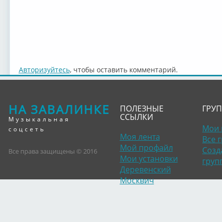
Авторизуйтесь
, чтобы оставить комментарий.
НА ЗАВАЛИНКЕ
ПОЛЕЗНЫЕ
ГРУ
ССЫЛКИ
Музыкальная
Мои 
соцсеть
Моя лента
Все 
Мой профайл
Созд
Все права защищены © 2016
Мои установки
груп
Деревенский
Москвич