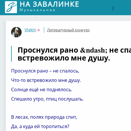
НА ЗАВАЛИНКЕ
Войти
Рег
|
Музыкальная
соцсеть
Vlakin
Литературный конкурс
Оффлайн
Проснулся рано &ndash; не сп
встревожило мне душу.
Проснулся рано – не спалось,
Что-то встревожило мне душу.
Солнце ещё не поднялось.
Спешило утро, птиц послушать.
В лесах, полях природа спит,
Да, а куда ей торопиться?