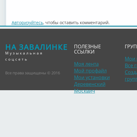
Авторизуйтесь
, чтобы оставить комментарий.
НА ЗАВАЛИНКЕ
ПОЛЕЗНЫЕ
ГРУ
ССЫЛКИ
Музыкальная
Мои 
соцсеть
Моя лента
Все 
Мой профайл
Созд
Все права защищены © 2016
Мои установки
груп
Деревенский
Москвич