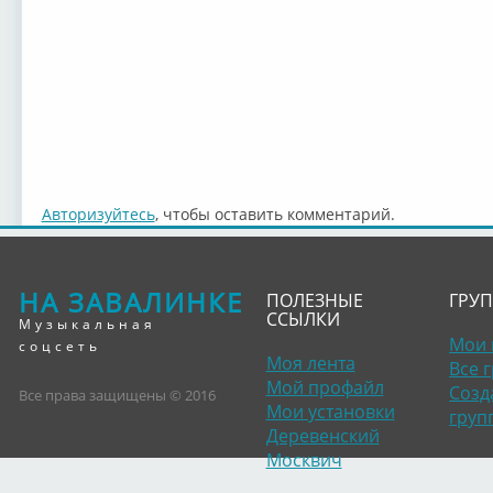
Авторизуйтесь
, чтобы оставить комментарий.
НА ЗАВАЛИНКЕ
ПОЛЕЗНЫЕ
ГРУ
ССЫЛКИ
Музыкальная
Мои 
соцсеть
Моя лента
Все 
Мой профайл
Созд
Все права защищены © 2016
Мои установки
груп
Деревенский
Москвич