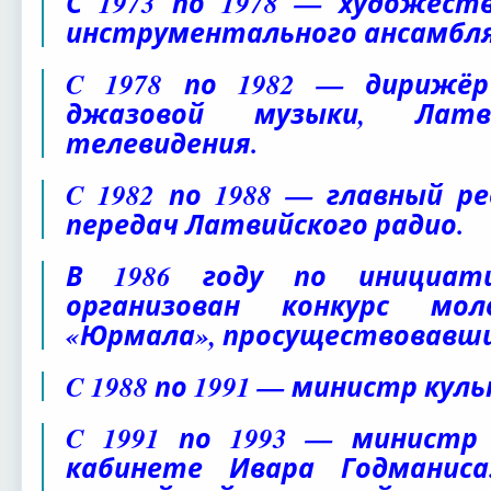
С 1973 по 1978 — художест
инструментального ансамбля
C 1978 по 1982 — дирижёр
джазовой музыки, Лат
телевидения.
C 1982 по 1988 — главный р
передач Латвийского радио.
В 1986 году по инициат
организован конкурс мол
«Юрмала», просуществовавший
C 1988 по 1991 — министр кул
C 1991 по 1993 — министр
кабинете Ивара Годманиса