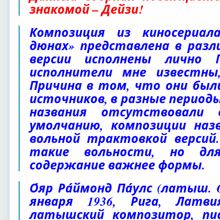
знакомой – Дейзи!
Композиция из киносериал
дюнах» представлена в разли
версии исполнены лично 
исполнители мне известны
Причина в том, что они был
источников, в разные периоды
названия отсутствовали 
умолчанию, композиции назв
вольной трактовкой версий
такие вольности, но дл
содержание важнее формы.
О́яр Ра́ймонд Па́улс (латыш. O
января 1936, Рига, Латв
латышский композитор, пиа