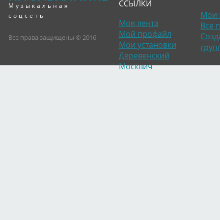
ССЫЛКИ
Музыкальная
Мои 
соцсеть
Моя лента
Все 
Мой профайл
Созд
Все права защищены © 2016
Мои установки
груп
Деревенский
Москвич