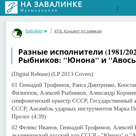
НА ЗАВАЛИНКЕ
Войти
Рег
|
Музыкальная
соцсеть
babakan
КПЗ. Концерт по заявкам
Онлайн
Разные исполнители (1981/202
Рыбников: "Юнона" и "Авось
(Digital Release) (LP 2013 Covers)
01 Геннадий Трофимов, Раиса Дмитренко, Конста
Филиппов, Алексей Рыбников, Александр Корнеев
симфонический оркестр СССР, Государственный а
СССР, Ансамбль ударных инструментов Марка Пе
Пролог (4:39)
02 Феликс Иванов, Геннадий Трофимов, Алексей 
академический русский хор СССР - "Юнона" и "Ав