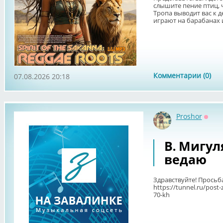
слышите пение птиц, ч
Тропа выводит вас к д
играют на барабанах и
Комментарии (0)
07.08.2026 20:18
Proshor
Оффл
В. Мигуля
ведаю
Здравствуйте! Просьб
https://tunnel.ru/post
70-kh