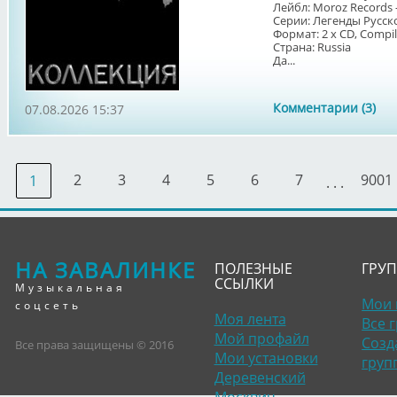
Лейбл: Moroz Records 
Серии: Легенды Русск
Формат: 2 x CD, Compila
Страна: Russia
Да...
Комментарии (3)
07.08.2026 15:37
2
3
4
5
6
7
9001
1
. . .
НА ЗАВАЛИНКЕ
ПОЛЕЗНЫЕ
ГРУ
ССЫЛКИ
Музыкальная
Мои 
соцсеть
Моя лента
Все 
Мой профайл
Созд
Все права защищены © 2016
Мои установки
груп
Деревенский