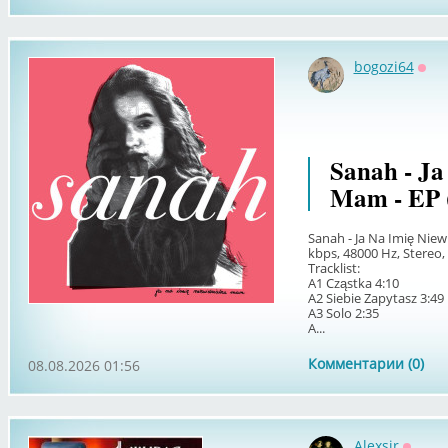
bogozi64
Офф
Sanah - Ja
Mam - EP 
Sanah - Ja Na Imię Niew
kbps, 48000 Hz, Stereo, 
Tracklist:
A1 Cząstka 4:10
A2 Siebie Zapytasz 3:49
A3 Solo 2:35
A...
Комментарии (0)
08.08.2026 01:56
Alexsir