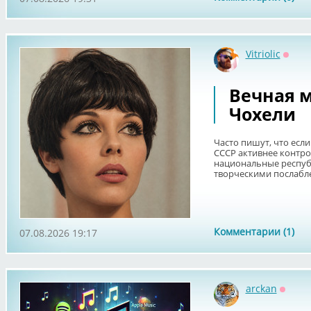
Vitriolic
Оффл
Вечная 
Чохели
Часто пишут, что есл
СССР активнее контро
национальные респуб
творческими послабле
Комментарии (1)
07.08.2026 19:17
arckan
Оффл