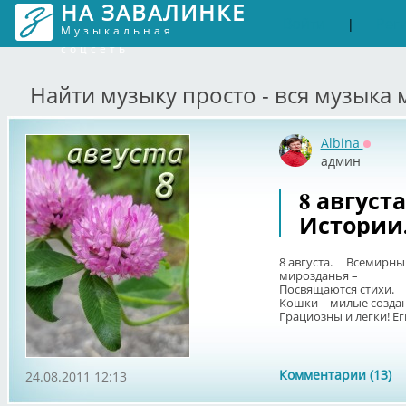
НА ЗАВАЛИНКЕ
Войти
Рег
|
Музыкальная
соцсеть
Найти музыку просто - вся музыка 
Albina
Оффла
админ
8 август
Истории
8 августа. Всемирны
мирозданья –
Посвящаются стихи.
Кошки – милые создан
Грациозны и легки! Еги
Комментарии (13)
24.08.2011 12:13