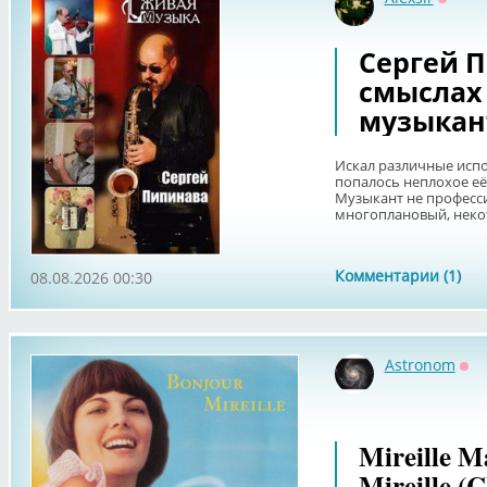
Оффл
Сергей П
смыслах 
музыкан
Искал различные испо
попалось неплохое её
Музыкант не професс
многоплановый, некот
Комментарии (1)
08.08.2026 00:30
Astronom
Оф
Mireille M
Mireille (C