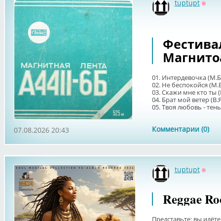
tuptupt
Оффл
Фестиваль
Магнито
01. Интердевочка (М.
02. Не беспокойся (М.
03. Скажи мне кто ты 
04. Брат мой ветер (В.
05. Твоя любовь - тень 
Комментарии (0)
07.08.2026 20:43
tuptupt
Оффл
Reggae Roo
Представьте: вы идёте