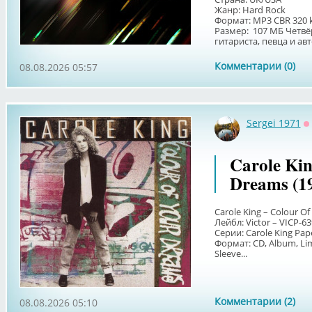
Жанр: Hard Rock
Формат: MP3 CBR 320 
Размер: 107 МБ Четв
гитариста, певца и ав
Комментарии (0)
08.08.2026 05:57
Sergei 1971
О
Carole Kin
Dreams (1
Carole King – Colour O
Лейбл: Victor – VICP-6
Серии: Carole King Pape
Формат: CD, Album, Limi
Sleeve...
Комментарии (2)
08.08.2026 05:10