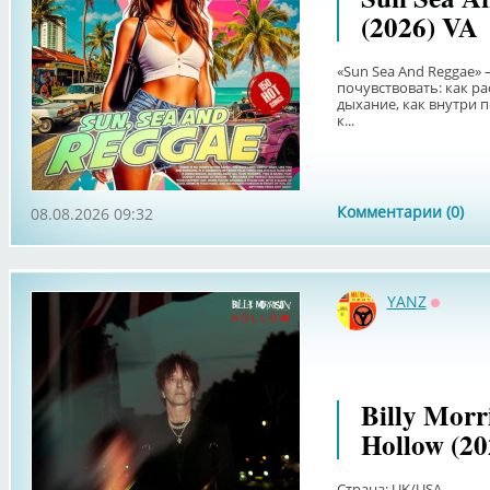
(2026) VA
«Sun Sea And Reggae»
почувствовать: как р
дыхание, как внутри п
к...
Комментарии (0)
08.08.2026 09:32
YANZ
Оффла
Billy Morri
Hollow (20
Страна: UK/USA