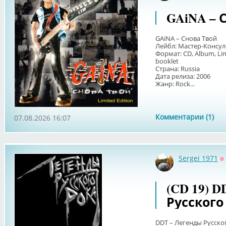
GAiNA – С
GAiNA – Снова Твой
Лейбл: Мастер-Консул
Формат: CD, Album, Li
booklet
Страна: Russia
Дата релиза: 2006
Жанр: Rock...
Комментарии (1)
07.08.2026 16:07
Sergei 1971
О
(CD 19) 
Русского 
DDT – Легенды Русско