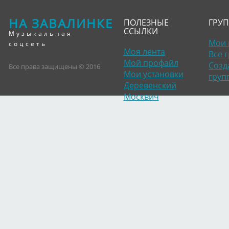
НА ЗАВАЛИНКЕ
ПОЛЕЗНЫЕ
ГРУ
ССЫЛКИ
Музыкальная
Мои 
соцсеть
Моя лента
Все 
Мой профайл
Созд
Все права защищены © 2016
Мои установки
груп
Деревенский
Москвич