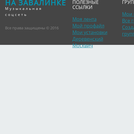
НА ЗАВАЛИНКЕ
ПОЛЕЗНЫЕ
ГРУ
ССЫЛКИ
Музыкальная
Мои 
соцсеть
Моя лента
Все 
Мой профайл
Созд
Все права защищены © 2016
Мои установки
груп
Деревенский
Москвич