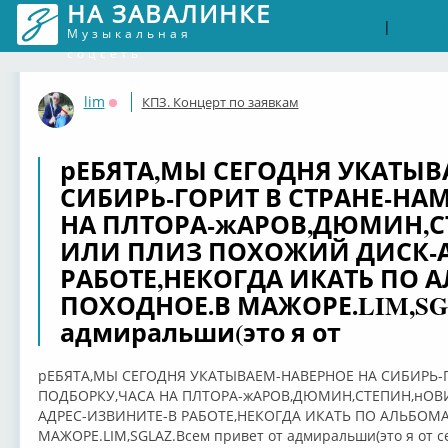
НА ЗАВАЛИНКЕ
Войти
Рег
|
Музыкальная
соцсеть
lim
КПЗ. Концерт по заявкам
Оффлайн
рЕБЯТА,МЫ СЕГОДНЯ УКАТЫВ
СИБИРЬ-ГОРИТ В СТРАНЕ-НА
НА ПЛТОРА-жАРОВ,ДЮМИН,С
ИЛИ ПЛИЗ ПОХОЖИЙ ДИСК-А
РАБОТЕ,НЕКОГДА ИКАТЬ ПО 
ПОХОДНОЕ.В МАЖОРЕ.LIM,SGL
адмиральши(это я от
рЕБЯТА,МЫ СЕГОДНЯ УКАТЫВАЕМ-НАВЕРНОЕ НА СИБИРЬ-Г
ПОДБОРКУ,ЧАСА НА ПЛТОРА-жАРОВ,ДЮМИН,СТЕПИН,нОВ
АДРЕС-ИЗВИНИТЕ-В РАБОТЕ,НЕКОГДА ИКАТЬ ПО АЛЬБОМ
МАЖОРЕ.LIM,SGLAZ.Всем привет от адмиральши(это я от себ