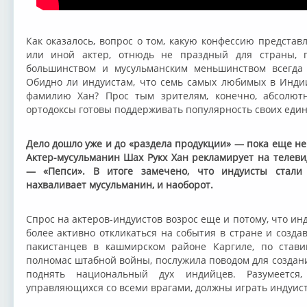
Как оказалось, вопрос о том, какую конфессию представ
или иной актер, отнюдь не праздный для страны, 
большинством и мусульманским меньшинством всегда
Обидно ли индуистам, что семь самых любимых в Инди
фамилию Хан? Прос тым зрителям, конечно, абсолютн
ортодоксы готовы поддерживать популярность своих еди
Дело дошло уже и до «раздела продукции» — пока еще не
Актер-мусульманин Шах Рукх Хан рекламирует на телеви
— «Пепси». В итоге замечено, что индуисты стали
нахваливает мусульманин, и наоборот.
Спрос на актеров-индуистов возрос еще и потому, что и
более активно откликаться на события в стране и созда
пакистанцев в кашмирском районе Каргиле, по став
полномас штабной войны, послужила поводом для создан
поднять национальный дух индийцев. Разумеется
управляющихся со всеми врагами, должны играть индуис