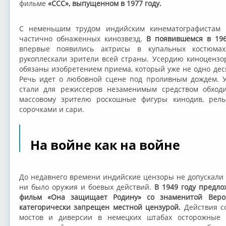
фильме
«ССС», выпущенном в 1977 году.
С неменьшим трудом индийским кинематографистам у
частично обнаженных кинозвезд.
В появившемся в 196
впервые появились актрисы в купальных костюма
рукоплескали зрители всей страны. Усердию киноцензо
обязаны изобретением приема, который уже не одно дес
Речь идет о любовной сцене под проливным дождем. У
стали для режиссеров незаменимым средством обходи
массовому зрителю роскошные фигуры кинодив, рел
сорочками и сари.
На войне как на войне
До недавнего времени индийские цензоры не допускали 
ни было оружия и боевых действий.
В 1949 году предло
фильм «Она защищает Родину» со знаменитой Вер
категорически запрещен местной цензурой.
Действия с
мостов и диверсии в немецких штабах осторожные 