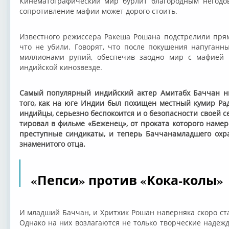
Кинематографический мир бурлит благородным негодов
сопротивление мафии может дорого стоить.
Известного режиссера Ракеша Рошана подстрелили пря
что не убили. Говорят, что после покушения напуганн
миллионами рупий, обеспечив заодно мир с мафией с
индийской кинозвезде.
Самый популярный индийский актер Амитабх Баччан ни
того, как на юге Индии был похищен местный кумир Рад
индийцы, серьезно беспокоится и о безопасности своей 
тировал в фильме «Беженец», от проката которого наме
преступные синдикаты, и теперь Баччанамладшего охр
знаменитого отца.
«Пепси» против «Кока-колы»
И младший Баччан, и Хритхик Рошан наверняка скоро ст
Однако на них возлагаются не только творческие надеж