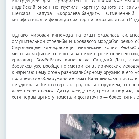
инструкцией для террористов, в то время уже объяв
индийский экран не пустили картину одного из самы
Шекхара Капура «Королева-бандит». Отмеченный
кинофестивалей фильм до сих пор не показывается в Инд
Однако мировая киномода на экшн оказалась сильнее
оглушительной стрельбы и кровавого мордобоя редко о
Смуглолицые кинокрасавцы, индийские копии РэмбоСт
местных мафиози, гоняются за ними в роли полицейских
красавиц. Бомбейская кинозвезда Санджай Датт, сня
боевиков, уже вообще не смотрится в лирических мелод
к изрыгающему огонь разнокалиберному оружию в его мо
полицейские обнаружили автомат Калашникова, пистолет 
не удивился. Киноактер так сроднился с оружием, что реш
даже после съемок. Датту, между тем, грозила тюрьма, 
хотя нервы артисту помотали достаточно — более пяти ле