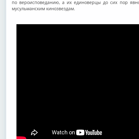
по вероисповеданию, а их единоверцы до сих пор явн
мусульманским кинозвездам.