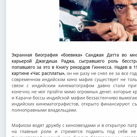
Экранная биография «боевика» Санджая Датта во мно
карьерой Джагдиша Раджа, сыгравшего роль бесстр
попавшего за это в Книгу рекордов Гиннесса. Надев в 1
картине «Час расплаты»,
он ни разу не снял ее за все го
современном индийском кино мафия существует не тольк
связи с индийским кинематографом давно стали при
конечно, не мог пройти мимо огромных денег, которые к
и Карачи боссы индийской мафии беззастенчиво вымогаю
индийских кинематографистов, открыто финансируют с
полноправными владельцами.
Мафиози водят дружбу с кинозвездами и в открытую пат
на главные роли и стремятся подмять под себя не