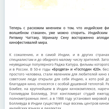
Теперь с расхожим мнением о том, что индийские ф
волшебном стакане», уже можно спорить. Индийским 
Ритвику Чаттаку, Мриналу Сену восторженно аплод
кинофестивалей мира
.
К сожалению, и в самой Индии, и в других страна
специалистам и до обидного малому числу зрителей. Зат
неувядающе популярного Раджа Капура, фильмы которого
и в России. В 50-е годы
«Бродяга» и «Господин 420»
, бе
простого человека, стали явлением для любителей кино 
советские люди открыли для себя Индию, к кото рой д
благодаря кино, относятся с особой душевной теплотой. Р
Бомбее, на крупнейшем в Индии кинокомплексе, нареч
Голливудом Болливуд. Этот конгломерат студий ежего
полнометражных лент, а в 1988 году установил мировой 
Болливуда в Индии существует еще восемь центров кино
индийских языках и диалектах.