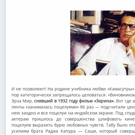
И не позволяют! На родине учебника любви «Камасутры
пор категорически запрещалось целоваться. «Виновником
Эрза Мир,
снявший в 1932 году фильм «Зарина».
Вот где 
ленты «занималась поцелуями» 86 раз — подсчитали ценз
нею заодно и все поцелуи на индийском экране. Под спу
актерам пришлось до совершенства шлифовать кине
поцелуев выразить бурю любовных чувств. Табу было от
усилиям брата Раджа Капура — Саши, который соверш