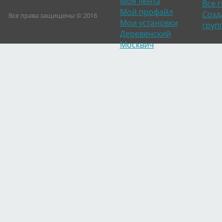
Моя лента
Все 
Мой профайл
Созд
Все права защищены © 2016
Мои установки
груп
Деревенский
Москвич