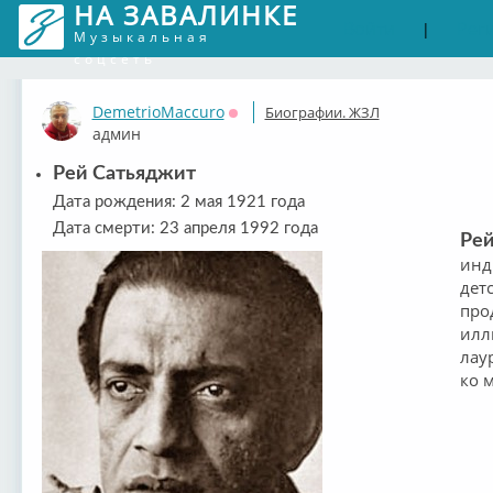
НА ЗАВАЛИНКЕ
Войти
Рег
|
Музыкальная
соцсеть
DemetrioMaccuro
Биографии. ЖЗЛ
Оффлайн
админ
Рей Сатьяджит
Дата рождения: 2 мая 1921 года
Дата смерти: 23 апреля 1992 года
Рей
инд
дет
про
илл
лау
ко 