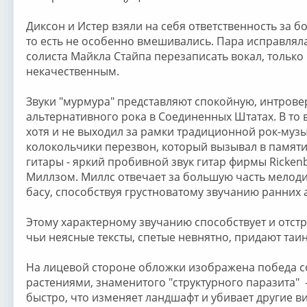
Диксон и Истер взяли на себя ответственность за б
то есть не особенно вмешивались. Пара исправлял
солиста Майкла Стайпа перезаписать вокал, только 
некачественным.
Звуки "мурмура" представляют спокойную, интрове
альтернативного рока в Соединенных Штатах. В то 
хотя и не выходил за рамки традиционной рок-музык
колокольчики перезвон, который вызывал в памяти с
гитары - яркий пробивной звук гитар фирмы Ricke
Миллзом. Миллс отвечает за большую часть мелоди
басу, способствуя грустноватому звучанию ранних а
Этому характерному звучанию способствует и отст
чьи неясные тексты, спетые невнятно, придают таин
На лицевой стороне обложки изображена победа с
растениями, знаменитого "структурного паразита" - 
быстро, что изменяет ландшафт и убивает другие ви