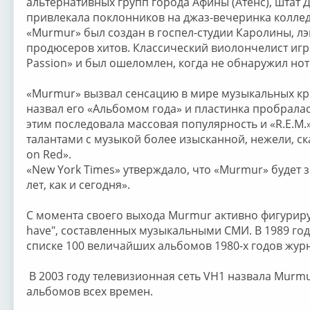
альтернативных групп города Афины (Атенс), штат 
привлекала поклонников на джаз-вечеринка колле
«Murmur» был создан в госпел-студии Каролины, лэ
продюсеров хитов. Классический виолончелист игра
Passion» и был ошеломлен, когда не обнаружил нот
«Murmur» вызвал сенсацию в мире музыкальных кри
назвал его «Альбомом года» и пластинка пробралас
этим последовала массовая популярность и «R.E.M
талантами с музыкой более изысканной, нежели, ск
on Red».
«New York Times» утверждало, что «Murmur» будет з
лет, как и сегодня».
С момента своего выхода Murmur активно фигуриру
have", составленных музыкальными СМИ. В 1989 год
списке 100 величайших альбомов 1980-х годов журна
В 2003 году телевизионная сеть VH1 назвала Murmu
альбомов всех времен.