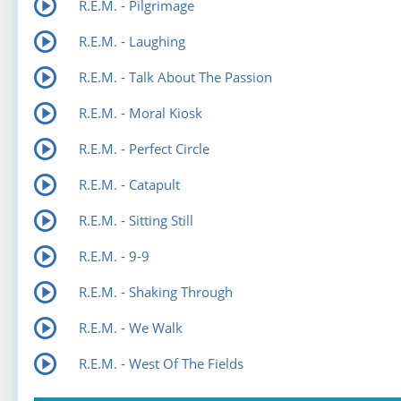
R.E.M. - Pilgrimage
R.E.M. - Laughing
R.E.M. - Talk About The Passion
R.E.M. - Moral Kiosk
R.E.M. - Perfect Circle
R.E.M. - Catapult
R.E.M. - Sitting Still
R.E.M. - 9-9
R.E.M. - Shaking Through
R.E.M. - We Walk
R.E.M. - West Of The Fields