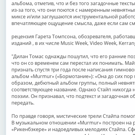
альбома, отметив, что и без того загадочные текст
из-за того, что они поются с намеренным невнятны
миксе и/или заглушаются инструментальной работой
впечатляющее ощущение смысла, даже если сам см
рецензия Гарета Томпсона, обозревателя, работа
изданий , в их числе Music Week, Video Week, Kerrang
"Дилан Томас однажды пошутил, что его ранние п
что он со временем сам перестал их понимать. Ма
признать спустя три года после написания гимново
альбом «Murmur» («Бормотание»): «Она до сих пор 
образом, дебютный альбом группы, полный невнят
соответствующее название. Однако Стайп никогда н
поэзии. Он признавал, что подтекст и загадочная о
передать.
По правде говоря, мистические трели Стайпа помог
В музыкальном отношении «Murmur» построен на ре
«Рикенбэкере» и надоедливых мелодиях Стайпа. С