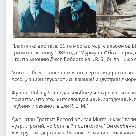
Пластинка достигла 36-го места в чарте альбомов Bi
критиков, к концу 1983 года "Мурмуров" было прода
что, по мнению Джея Боберга из I. R. S., было ниже
Murmur был в конечном итоге сертифицирован золо
Ассоциацией звукозаписывающей индустрии Америк
Журнал Rolling Stone дал альбому четыре из пяти з
посчитал, что это...интеллектуальный, загадочный,
глубину и связность для R. E. M."
Джонатан Грегг из Record описал Murmur как " ве
нуар, строгий, но богатый подтекстом." Он особен
для группы "дерганый, беспокойный танцевальный