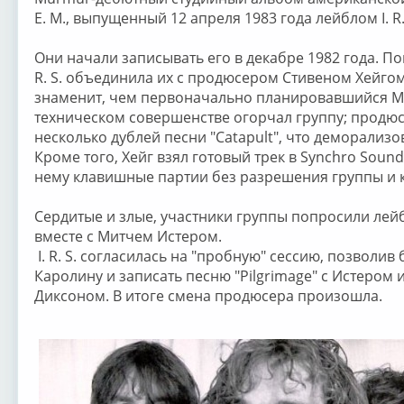
E. M., выпущенный 12 апреля 1983 года лейблом I. R.
Они начали записывать его в декабре 1982 года. По
R. S. объединила их с продюсером Стивеном Хейгом
знаменит, чем первоначально планировавшийся Мит
техническом совершенстве огорчал группу; продюсе
несколько дублей песни "Catapult", что деморализ
Кроме того, Хейг взял готовый трек в Synchro Sound
нему клавишные партии без разрешения группы и к
Сердитые и злые, участники группы попросили лей
вместе с Митчем Истером.
I. R. S. согласилась на "пробную" сессию, позволив
Каролину и записать песню "Pilgrimage" с Истеро
Диксоном. В итоге смена продюсера произошла.