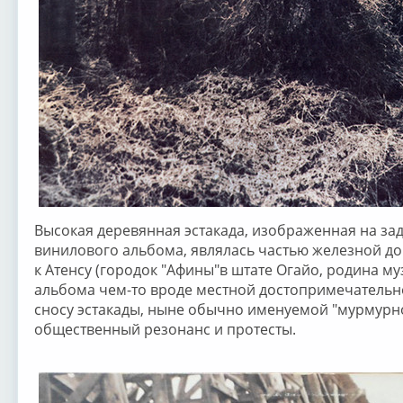
Высокая деревянная эстакада, изображенная на за
винилового альбома, являлась частью железной до
к Атенсу (городок "Афины"в штате Огайо, родина му
альбома чем-то вроде местной достопримечательно
сносу эстакады, ныне обычно именуемой "мурмурно
общественный резонанс и протесты.