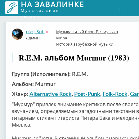
НА ЗАВАЛИНКЕ
Войти
Рег
|
Музыкальная
соцсеть
oleg_Spb
Музыкальный блог. Вся музыка
Оффлайн
админ
Мира
История зарубежной музыки
R.E.M. альбом Murmur (1983)
Группа (Исполнитель): R.E.M.
Альбом: Murmur
Жанр:
Alternative Rock
,
Post-Punk
,
Folk-Rock
,
Gar
"Мурмур" привлек внимание критиков после своег
звучанием, определяемым загадочными текстами в
гитарным стилем гитариста Питера Бака и мелод
Миллса.
Murmur-дебютный студийный альбом американской 