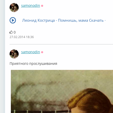
samonodin
Оффлайн
Леонид Кострица - Помнишь, мама Скачать ·
0
27.02.2014 18:36
samonodin
Оффлайн
Приятного прослушивания