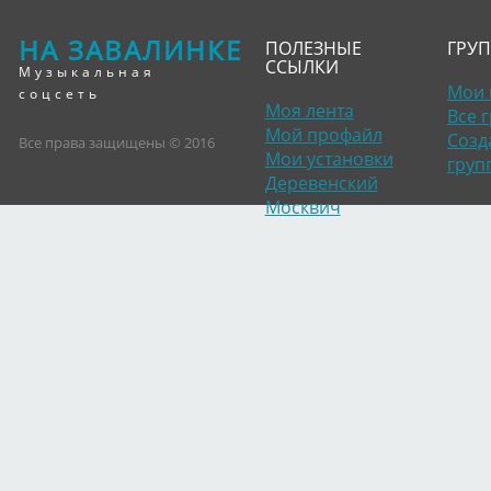
НА ЗАВАЛИНКЕ
ПОЛЕЗНЫЕ
ГРУ
ССЫЛКИ
Музыкальная
Мои 
соцсеть
Моя лента
Все 
Мой профайл
Созд
Все права защищены © 2016
Мои установки
груп
Деревенский
Москвич