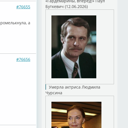
«Гардемарины, вперед!» Паул
Буткевич (12.06.2026)
#76655
промелькнула, а
#76656
Умерла актриса Людмила
Чурсина