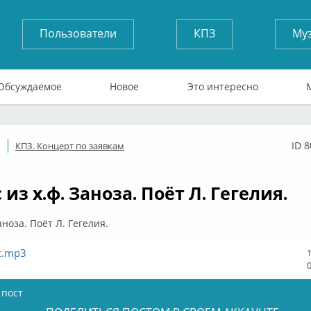
Пользователи
КПЗ
Му
Обсуждаемое
Новое
Это интересно
ID 
КПЗ. Концерт по заявкам
ффлайн
из х.ф. Заноза. Поёт Л. Гегелия.
аноза. Поёт Л. Гегелия.
с.mp3
 пост