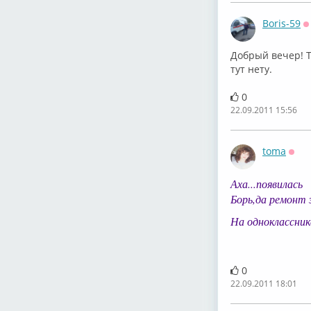
Boris-59
О
Добрый вечер! Т
тут нету.
0
22.09.2011 15:56
toma
Офф
Аха...появилась
Борь,да ремонт 
На одноклассник
0
22.09.2011 18:01