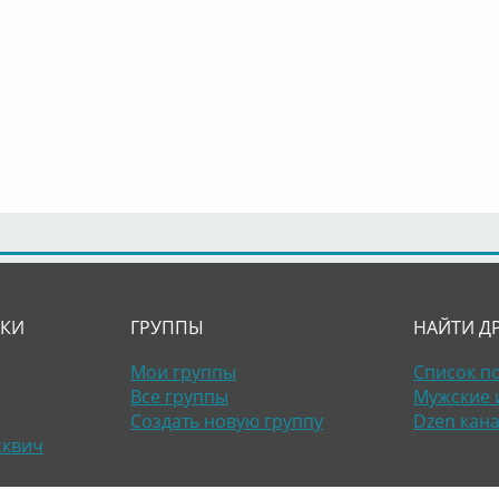
ЛКИ
ГРУППЫ
НАЙТИ Д
Мои группы
Список п
Все группы
Мужские 
Создать новую группу
Dzen кан
сквич