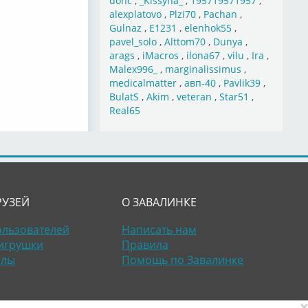
donc
,
_Kissyna_
,
195719571957
,
alexplatovo
,
Plzi70
,
Pachan
,
Gulnaz
,
E1231
,
elenhok55
,
pavel_solo
,
Alttom70
,
Dunya
,
arags
,
iMacros
,
ilona67
,
vilu
,
Ira
,
Malex996_
,
marginalissimus
,
medicalmatter
,
авп-40
,
Pavlik39
,
BulatS
,
Akim
,
veteran
,
Star51
,
Real65
РУЗЕЙ
О ЗАВАЛИНКЕ
ользователей
Написать нам
игрушки
Правила
алы
Помощь по Завалинке
×