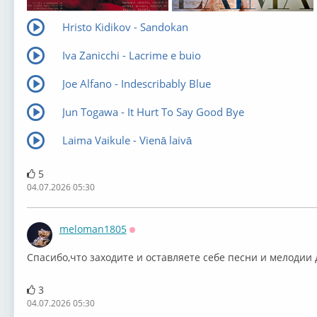
Hristo Kidikov - Sandokan
Iva Zanicchi - Lacrime e buio
Joe Alfano - Indescribably Blue
Jun Togawa - It Hurt To Say Good Bye
Laima Vaikule - Vienā laivā
5
04.07.2026 05:30
meloman1805
Оффлайн
⁣Спасибо,что заходите и оставляете себе песни и мелодии 
3
04.07.2026 05:30