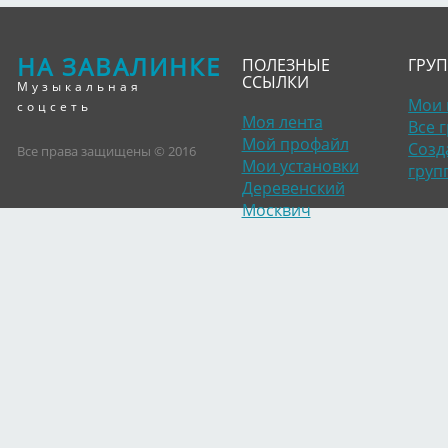
НА ЗАВАЛИНКЕ
ПОЛЕЗНЫЕ
ГРУ
ССЫЛКИ
Музыкальная
Мои 
соцсеть
Моя лента
Все 
Мой профайл
Созд
Все права защищены © 2016
Мои установки
груп
Деревенский
Москвич