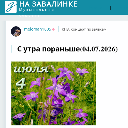
НА ЗАВАЛИНКЕ
Войти
Рег
|
Музыкальная
соцсеть
meloman1805
КПЗ. Концерт по заявкам
Оффлайн
С утра пораньше(04.07.2026)