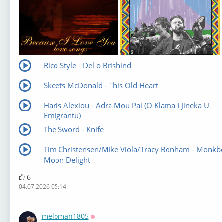
Rico Style - Del o Brishind
Skeets McDonald - This Old Heart
Haris Alexiou - Adra Mou Pai (O Klama I Jineka U
Emigrantu)
The Sword - Knife
Tim Christensen/Mike Viola/Tracy Bonham - Monkb
Moon Delight
6
04.07.2026 05:14
meloman1805