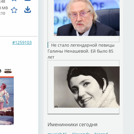
:48
8 MB
:10
#1259103
Не стало легендарной певицы
Галины Ненашевой. Ей было 85
лет
Именинники сегодня