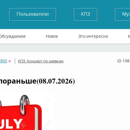
Пользователи
КПЗ
Му
Обсуждаемое
Новое
Это интересно
805
ID 198
КПЗ. Концерт по заявкам
Оффлайн
пораньше(08.07.2026)