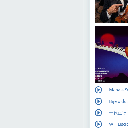
Mahala Sw
Bijelo d
千代正行 
W Il Lisci