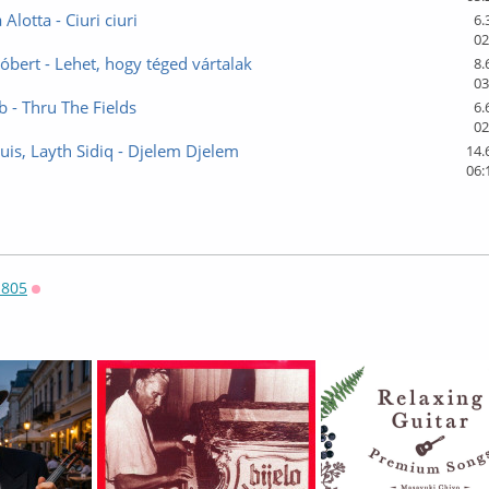
Alotta - Ciuri ciuri
6.
02
óbert - Lehet, hogy téged vártalak
8.
03
b - Thru The Fields
6.
02
is, Layth Sidiq - Djelem Djelem
14.
06:
805
Оффлайн