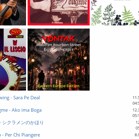
ing - Sara Pe Deal
11.
04:
ugme - Ako ima Boga
12.
05:
- シクラメンのかほり
1
0
o - Per Chi Piangere
8.