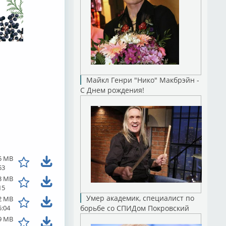
Майкл Генри "Нико" Макбрэйн -
С Днем рождения!
5 MB
53
3 MB
15
Умер академик, специалист по
2 MB
5:04
борьбе со СПИДом Покровский
9 MB