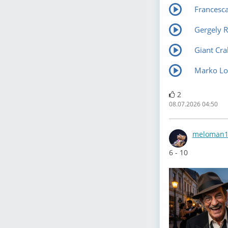
Francesca 
Gergely R
Giant Cra
Marko Lou
2
08.07.2026 04:50
meloman1
6 - 10