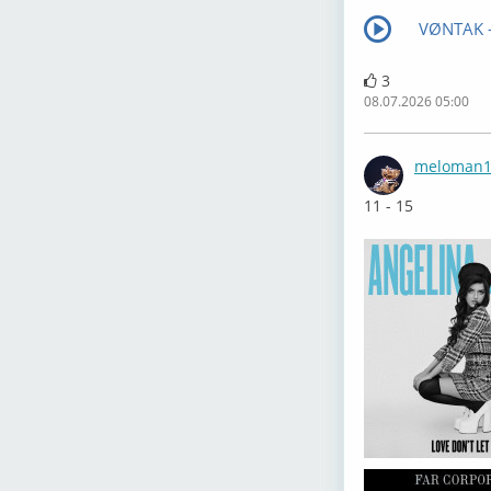
VØNTAK -
3
08.07.2026 05:00
meloman1
11 - 15