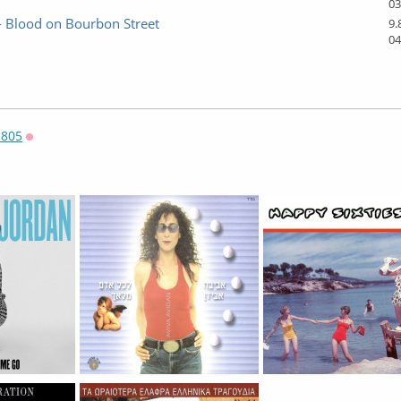
03
 Blood on Bourbon Street
9.
04
805
Оффлайн