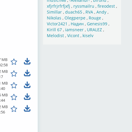
musich46
,
-Alexandr-
,
birond
,
xfjrfrjrfrfjxfj
,
ryssmailru
,
fireodest
,
Simillar
,
duach65
,
RVA
,
Andy
,
Nikolas
,
Olegperpe
,
Rouge
,
Victor2421
,
Надин
,
Genesis99
,
Kirill 67
,
iamsneer
,
URALEZ
,
Melodist
,
Vicont
,
kiselv
7 MB
02:58
2 MB
17
1 MB
:40
6 MB
:44
2 MB
:56