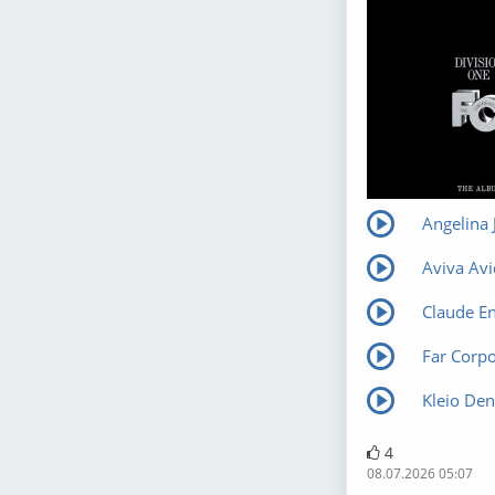
Angelina 
Claude En
Far Corpo
Kleio De
4
08.07.2026 05:07