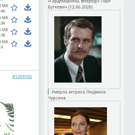
«Гардемарины, вперед!» Паул
3 MB
Буткевич (12.06.2026)
:40
6 MB
:36
6 MB
:38
6 MB
19
#1259102
Умерла актриса Людмила
Чурсина