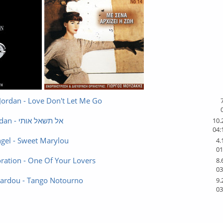
Jordan - Love Don't Let Me Go
Aviva Avidan - אל תשאל אותי
10.
04:
gel - Sweet Marylou
4.
01
ration - One Of Your Lovers
8.
03
nardou - Tango Notourno
9.
03