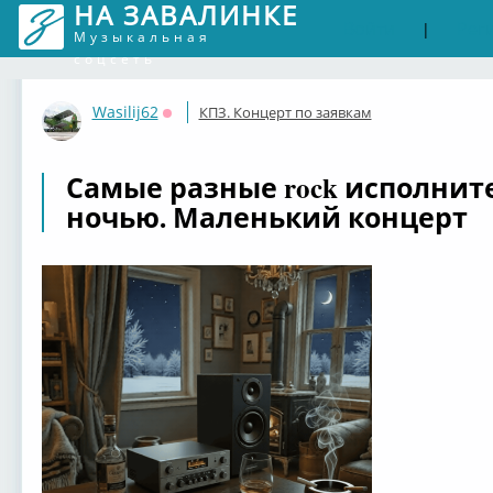
НА ЗАВАЛИНКЕ
Войти
Рег
|
Музыкальная
соцсеть
Wasilij62
КПЗ. Концерт по заявкам
Оффлайн
Самые разные rock исполнит
ночью. Маленький концерт