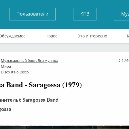
Пользователи
КПЗ
Му
Обсуждаемое
Новое
Это интересно
ID 174
Музыкальный блог. Вся музыка
лайн
Мира
Disco Italo Disco
a Band - Saragossa (1979)
нитель): Saragossa Band
gossa