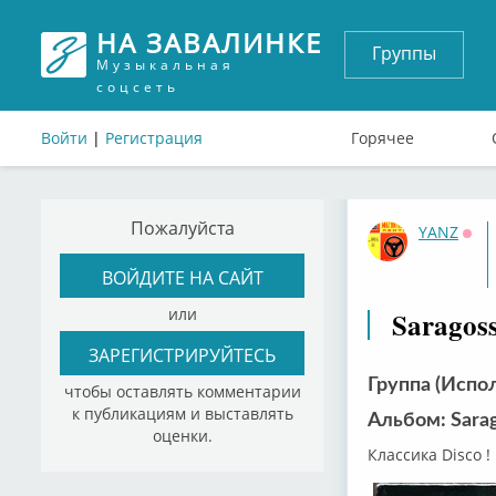
НА ЗАВАЛИНКЕ
Группы
Музыкальная
соцсеть
Войти
|
Регистрация
Горячее
Пожалуйста
YANZ
Офф
ВОЙДИТЕ НА САЙТ
или
Saragoss
ЗАРЕГИСТРИРУЙТЕСЬ
Группа (Испол
чтобы оставлять комментарии
к публикациям и выставлять
Альбом: Sara
оценки.
Классика Disco !