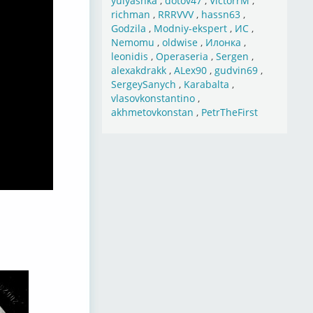
yulyashka
,
dotov47
,
VictorrM
,
richman
,
RRRVVV
,
hassn63
,
Godzila
,
Modniy-ekspert
,
ИС
,
Nemomu
,
oldwise
,
Илонка
,
leonidis
,
Operaseria
,
Sergen
,
alexakdrakk
,
ALex90
,
gudvin69
,
SergeySanych
,
Karabalta
,
vlasovkonstantino
,
akhmetovkonstan
,
PetrTheFirst