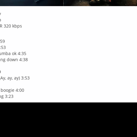
y
p
R 320 kbps
:59
:53
rumba ok 4:35
oing down 4:38
9
Ay, ay, ay) 3:53
 boogie 4:00
ng 3:23