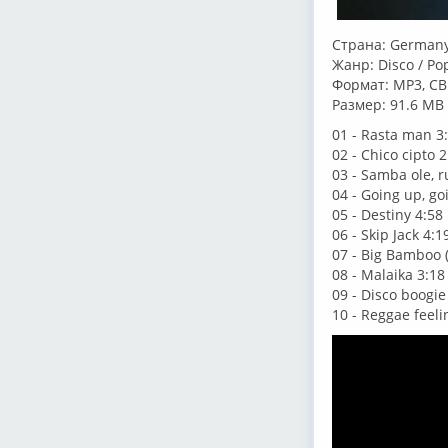
Страна: German
Жанр: Disco / Po
Формат: MP3, CB
Размер: 91.6 MB
01 - Rasta man 3
02 - Chico cipto 2
03 - Samba ole, 
04 - Going up, g
05 - Destiny 4:58
06 - Skip Jack 4:1
07 - Big Bamboo (
08 - Malaika 3:18
09 - Disco boogie
10 - Reggae feeli