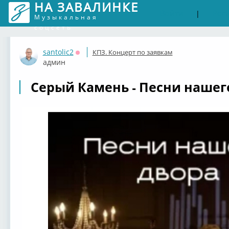
НА ЗАВАЛИНКЕ
Войти
Рег
|
Музыкальная
соцсеть
santolic2
КПЗ. Концерт по заявкам
Оффлайн
админ
Серый Камень - Песни нашего