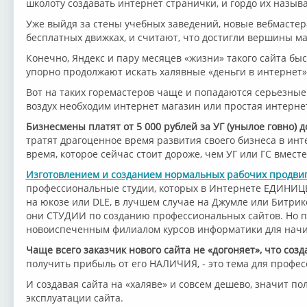
школоту создавать интернет странички, и гордо их назы
Уже выйдя за стены учебных заведений, новые вебмастер
бесплатных движках, и считают, что достигли вершины мас
Конечно, Яндекс и пару месяцев «жизни» такого сайта бы
упорно продолжают искать халявные «деньги в интернет»
Вот на таких горемастеров чаще и попадаются серьезные
воздух необходим интернет магазин или простая интерне
Бизнесмены платят от 5 000 рублей за УГ (унылое говно) до
тратят драгоценное время развития своего бизнеса в инте
время, которое сейчас стоит дороже, чем УГ или ГС вместе
Изготовлением и созданием нормальных рабочих продви
профессиональные студии, которых в Интернете ЕДИНИЦЫ
на юкозе или DLE, в лучшем случае на Джумле или Битриксе
они СТУДИИ по созданию профессиональных сайтов. Но п
новоиспеченным филиалом курсов информатики для нач
Чаще всего заказчик нового сайта не «догоняет», что созд
получить прибыль от его НАЛИЧИЯ, - это тема для профес
И создавая сайта на «халяве» и совсем дешево, значит п
эксплуатации сайта.