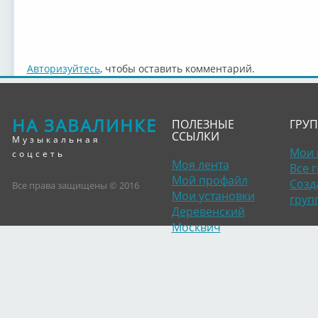
Авторизуйтесь
, чтобы оставить комментарий.
НА ЗАВАЛИНКЕ
ПОЛЕЗНЫЕ
ГРУ
ССЫЛКИ
Музыкальная
Мои 
соцсеть
Моя лента
Все 
Мой профайл
Созд
Все права защищены © 2016
Мои установки
груп
Деревенский
Москвич