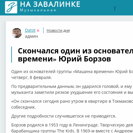
НА ЗАВАЛИНКЕ
Войти
Рег
|
Музыкальная
соцсеть
Datot
Новости дня
Оффлайн
админ
Скончался один из основате
времени» Юрий Борзов
Один из основателей группы «Машина времени» Юрий Бор
четверг, 8 февраля.
По предварительным данным, он ударился головой, и ему 
музыканта заметили резкое ухудшение его состояния и в
«Он скончался сегодня рано утром в квартире в Токмаков
собеседник.
Другие подробности случившегося не приводятся.
Борзов родился в 1953 году в Ленинграде. Творческую дея
барабанщика группы The Kids. В 1969-м вместе с Андре