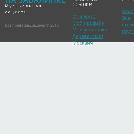
ССЫЛКИ
Музыкальная
Мои 
соцсеть
Моя лента
Все 
Мой профайл
Созд
Все права защищены © 2016
Мои установки
груп
Деревенский
Москвич