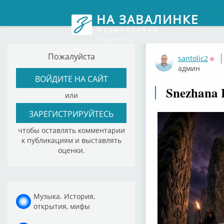
Вой
НА ЗАВАЛИНКЕ
Музыкальная
соцсеть
Пожалуйста
santolic2
Офф
админ
ВОЙДИТЕ НА САЙТ
Snezhana B
или
ЗАРЕГИСТРИРУЙТЕСЬ
чтобы оставлять комментарии
к публикациям и выставлять
оценки.
Музыка. История,
открытия, мифы