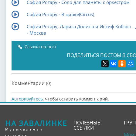
София Ротару - Соло для планеты с оркестром
София Ротару - В цирке(Circus)
София Ротару, Лариса Долина и Иосиф Кобзон -
- Москва
Ссылка на пост
ПОДЕЛИТЬСЯ ПОСТОМ В СВО
Комментарии (0)
Авторизуйтесь
, чтобы оставить комментарий.
НА ЗАВАЛИНКЕ
ПОЛЕЗНЫЕ
ГРУ
ССЫЛКИ
Музыкальная
Мои 
соцсеть