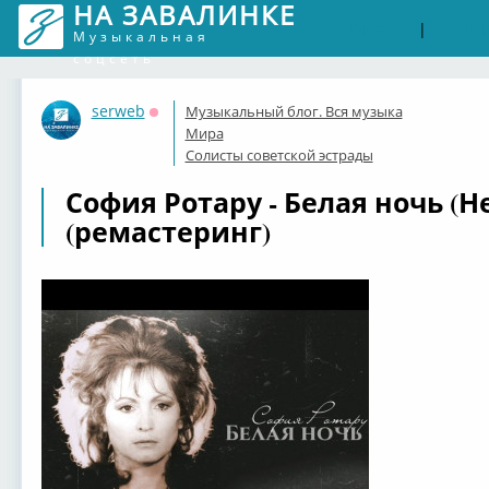
НА ЗАВАЛИНКЕ
Войти
Рег
|
Музыкальная
соцсеть
serweb
Музыкальный блог. Вся музыка
Оффлайн
Мира
Солисты советской эстрады
София Ротару - Белая ночь (Н
(ремастеринг)