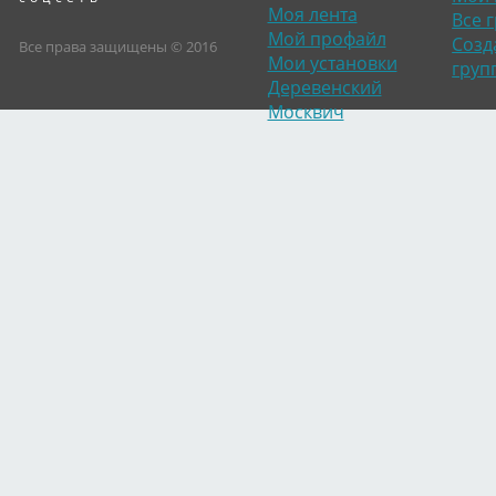
Моя лента
Все 
Мой профайл
Созд
Все права защищены © 2016
Мои установки
груп
Деревенский
Москвич