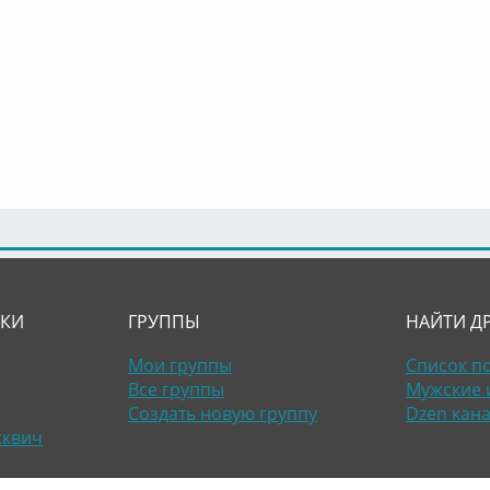
ЛКИ
ГРУППЫ
НАЙТИ Д
Мои группы
Список п
Все группы
Мужские 
Создать новую группу
Dzen кан
сквич