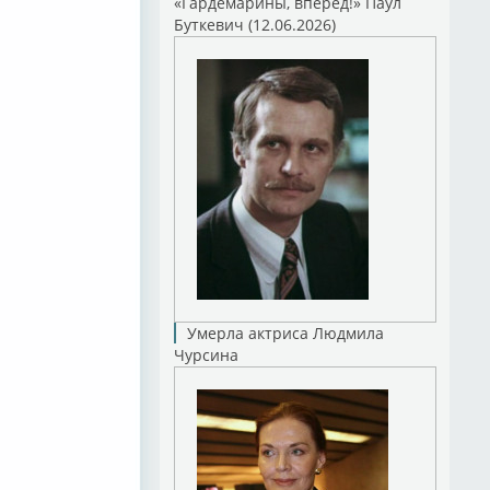
«Гардемарины, вперед!» Паул
Буткевич (12.06.2026)
Умерла актриса Людмила
Чурсина