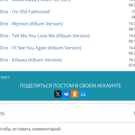
04:
lins - I'm Old Fashioned
1
0
lins - Wynton (Album Version)
19.
08:
lins - Tell Me You Love Me (Album Version)
14.
06:
lins - I'll See You Again (Album Version)
14.
06:
lins - Kilauea (Album Version)
16.
07:
 пост
ПОДЕЛИТЬСЯ ПОСТОМ В СВОЕМ АККАУНТЕ
0)
 чтобы оставить комментарий.