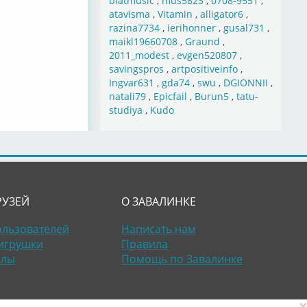
blatmusic
,
mus5823
,
0708-9551
,
atavisma
,
Vitamin
,
alligator6
,
razina7734
,
ierihonner
,
gusal731
,
maikl19660708
,
Graund
,
2011_modest
,
evgen520807
,
savingspros
,
artpositiveinfo
,
Ingvar631
,
gda74
,
swu
,
DGIONNII
,
natali79
,
Epicfail
,
Burun5
,
tatu-
studiya
,
Kudo
РУЗЕЙ
О ЗАВАЛИНКЕ
ользователей
Написать нам
игрушки
Правила
алы
Помощь по Завалинке
×