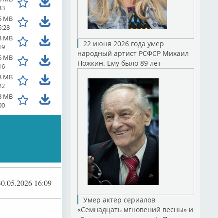
33
5 MB
6:28
3 MB
22 июня 2026 года умер
19
народный артист РСФСР Михаил
6 MB
Ножкин. Ему было 89 лет
16
8 MB
22
3 MB
00
30.05.2026 16:09
Умер актер сериалов
«Семнадцать мгновений весны» и