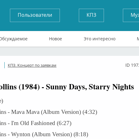
Пользователи
КПЗ
Му
Обсуждаемое
Новое
Это интересно
ID 197
КПЗ. Концерт по заявкам
Оффлайн
llins (1984) - Sunny Days, Starry Nights
e)
ins - Mava Mava (Album Version) (4:32)
ns - I'm Old Fashioned (6:27)
ins - Wynton (Album Version) (8:18)