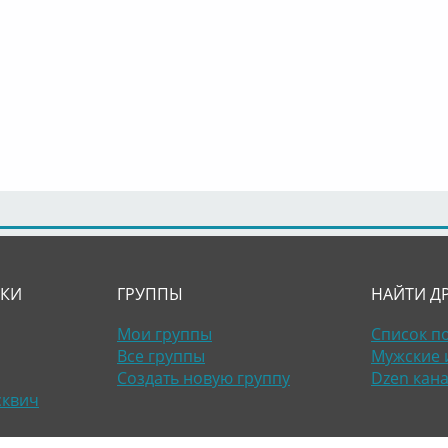
ЛКИ
ГРУППЫ
НАЙТИ Д
Мои группы
Список п
Все группы
Мужские 
Создать новую группу
Dzen кан
сквич