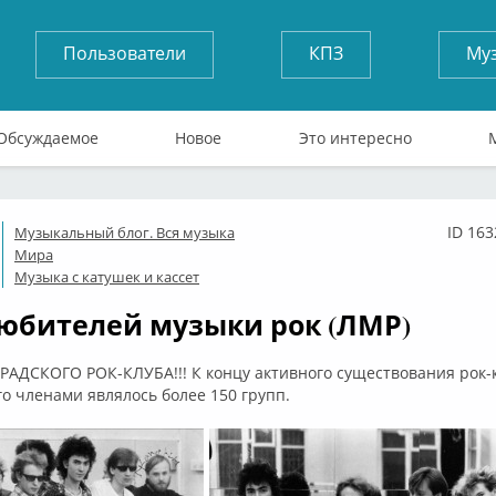
Пользователи
КПЗ
Му
Обсуждаемое
Новое
Это интересно
ID 163
Музыкальный блог. Вся музыка
флайн
Мира
Музыка с катушек и кассет
юбителей музыки рок (ЛМР)
ДСКОГО РОК-КЛУБА!!! К концу активного существования рок-кл
его членами являлось более 150 групп.