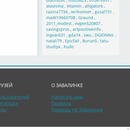
blatmusic
,
mus5823
,
0708-9551
,
atavisma
,
Vitamin
,
alligator6
,
razina7734
,
ierihonner
,
gusal731
,
maikl19660708
,
Graund
,
2011_modest
,
evgen520807
,
savingspros
,
artpositiveinfo
,
Ingvar631
,
gda74
,
swu
,
DGIONNII
,
natali79
,
Epicfail
,
Burun5
,
tatu-
studiya
,
Kudo
РУЗЕЙ
О ЗАВАЛИНКЕ
ользователей
Написать нам
игрушки
Правила
алы
Помощь по Завалинке
×