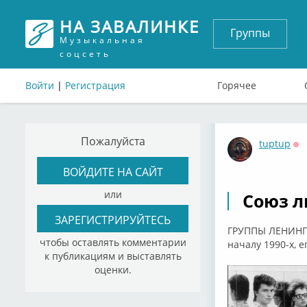
НА ЗАВАЛИНКЕ
Группы
Музыкальная
соцсеть
Войти
|
Регистрация
Горячее
Пожалуйста
tuptup
Оф
ВОЙДИТЕ НА САЙТ
или
Союз л
ЗАРЕГИСТРИРУЙТЕСЬ
ГРУППЫ ЛЕНИНГРА
чтобы оставлять комментарии
началу 1990-х, 
к публикациям и выставлять
оценки.