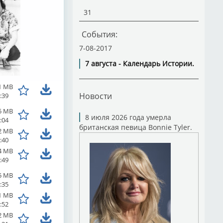
31
События:
7-08-2017
7 августа - Календарь Истории.
1 MB
Новости
:39
5 MB
8 июля 2026 года умерла
:04
британская певица Bonnie Tyler.
2 MB
:40
4 MB
:49
5 MB
:35
1 MB
:52
2 MB