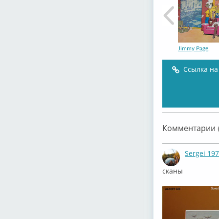
Jimmy Page,
Ссылка на
Jimmy Page
Комментарии (
Sergei 19
сканы