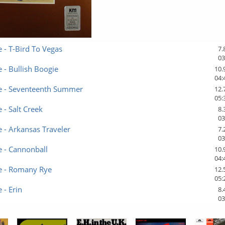
e - T-Bird To Vegas
7.
03
e - Bullish Boogie
10.
04:
ee - Seventeenth Summer
12.
05:
 - Salt Creek
8.
03
e - Arkansas Traveler
7.
03
e - Cannonball
10.
04:
ee - Romany Rye
12.
05:
 - Erin
8.
03