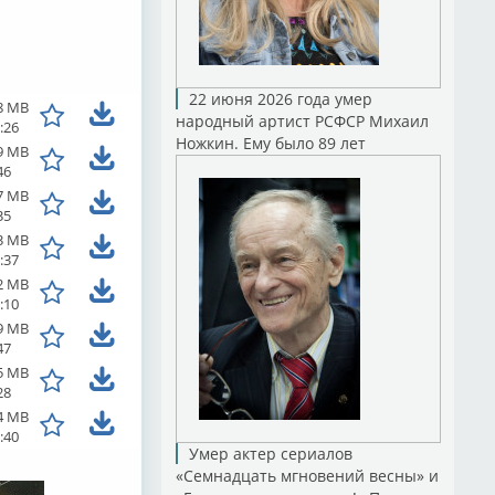
22 июня 2026 года умер
8 MB
народный артист РСФСР Михаил
:26
Ножкин. Ему было 89 лет
9 MB
46
7 MB
35
3 MB
:37
2 MB
:10
9 MB
47
5 MB
28
4 MB
:40
Умер актер сериалов
«Семнадцать мгновений весны» и