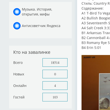
Стиль: Country R
Содержание:
Музыка. История,
A1 T-Bird To Veg
открытия, мифы
A2 Bullish Boogie
A3 Seventeenth 
Антисоветчик Яндекса
A4 Salt Creek 3:3
B1 Arkansas Trav
B2 Cannonball 4:
B3 Romany Rye 5
B4 Erin 5:01
Кто на завалинке
Всего
18514
Новых
0
Онлайн
4
Гостей
103