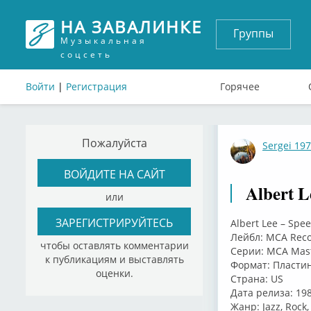
НА ЗАВАЛИНКЕ
Группы
Музыкальная
соцсеть
Войти
|
Регистрация
Горячее
Пожалуйста
Sergei 19
ВОЙДИТЕ НА САЙТ
Albert L
или
ЗАРЕГИСТРИРУЙТЕСЬ
Albert Lee – Spe
Лейбл: MCA Reco
чтобы оставлять комментарии
Серии: MCA Mast
к публикациям и выставлять
Формат: Пластин
оценки.
Страна: US
Дата релиза: 19
Жанр: Jazz, Rock,