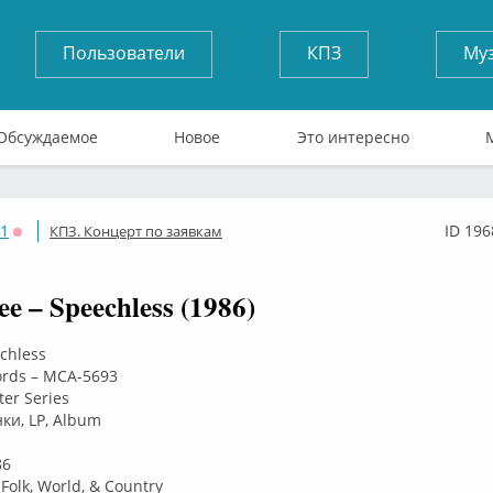
Пользователи
КПЗ
Му
Обсуждаемое
Новое
Это интересно
71
ID 196
КПЗ. Концерт по заявкам
Оффлайн
ee – Speechless (1986)
echless
rds – MCA-5693
er Series
ки, LP, Album
86
 Folk, World, & Country