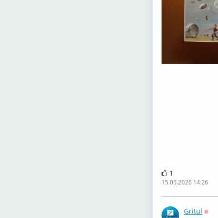
1
15.05.2026 14:26
Gritul
Офф