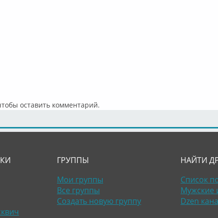
 чтобы оставить комментарий.
ЛКИ
ГРУППЫ
НАЙТИ Д
Мои группы
Список п
Все группы
Мужские 
Создать новую группу
Dzen кан
сквич