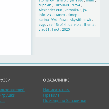
stomarov
,
shahgulyan1986
,
ehab
,
tripakin
,
Turbul48
,
NZSA
,
Alexander 808
,
veronik49
,
js-
info123
,
Skanex
,
kknop
,
zarina1994
,
Рома
,
skywithhawk
,
evgo
,
ser13sp14
,
darviola
,
Ihema
,
vlad61
,
I not
,
2020
РУЗЕЙ
О ЗАВАЛИНКЕ
ользователей
Написать нам
игрушки
Правила
алы
Помощь по Завалинке