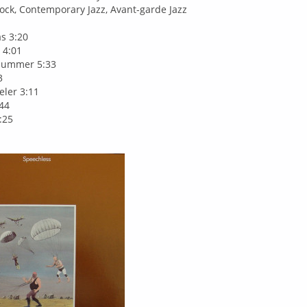
ock, Contemporary Jazz, Avant-garde Jazz
as 3:20
 4:01
Summer 5:33
3
eler 3:11
44
:25