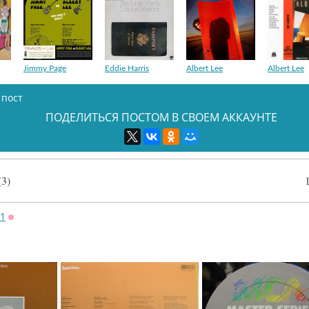
Jimmy Page
Eddie Harris
Albert Lee
Albert Lee
 пост
ПОДЕЛИТЬСЯ ПОСТОМ В СВОЕМ АККАУНТЕ
3)
71
Оффлайн