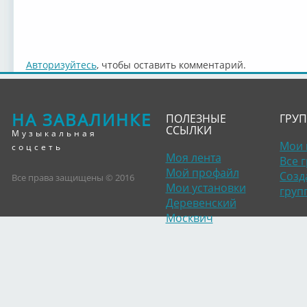
Авторизуйтесь
, чтобы оставить комментарий.
НА ЗАВАЛИНКЕ
ПОЛЕЗНЫЕ
ГРУ
ССЫЛКИ
Музыкальная
Мои 
соцсеть
Моя лента
Все 
Мой профайл
Созд
Все права защищены © 2016
Мои установки
груп
Деревенский
Москвич