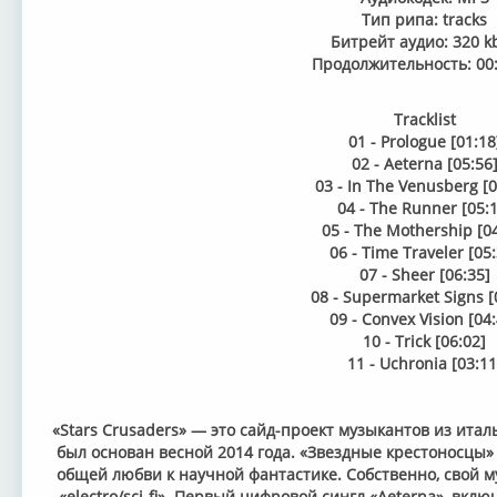
Тип рипа: tracks
Битрейт аудио: 320 k
Продолжительность: 00:
Tracklist
01 - Prologue [01:18
02 - Aeterna [05:56
03 - In The Venusberg [0
04 - The Runner [05:1
05 - The Mothership [04
06 - Time Traveler [05
07 - Sheer [06:35]
08 - Supermarket Signs [
09 - Convex Vision [04
10 - Trick [06:02]
11 - Uchronia [03:11
«Stars Crusaders» — это сайд-проект музыкантов из итал
был основан весной 2014 года. «Звездные крестоносцы»
общей любви к научной фантастике. Собственно, свой 
«electro/sci-fi». Первый цифровой сингл «Aeterna», вк