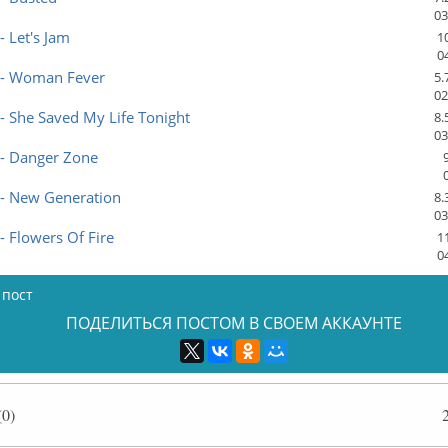
03
- Let's Jam
1
0
i - Woman Fever
5.
02
 - She Saved My Life Tonight
8.
03
 - Danger Zone
 - New Generation
8.
03
 - Flowers Of Fire
1
0
 пост
ПОДЕЛИТЬСЯ ПОСТОМ В СВОЕМ АККАУНТЕ
0)