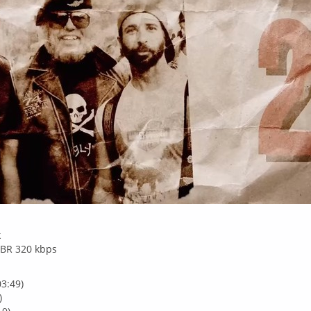
k
BR 320 kbps
03:49)
)