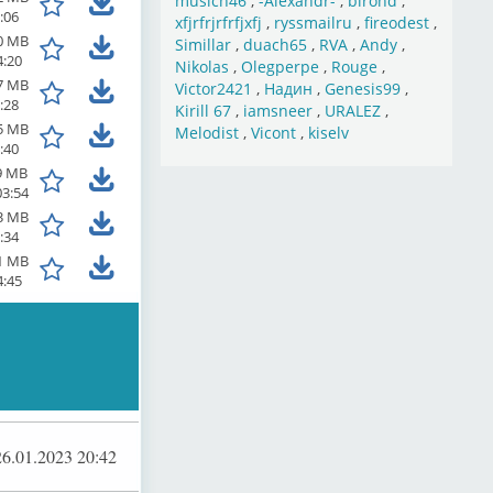
musich46
,
-Alexandr-
,
birond
,
:06
xfjrfrjrfrfjxfj
,
ryssmailru
,
fireodest
,
0 MB
Simillar
,
duach65
,
RVA
,
Andy
,
4:20
Nikolas
,
Olegperpe
,
Rouge
,
7 MB
Victor2421
,
Надин
,
Genesis99
,
:28
Kirill 67
,
iamsneer
,
URALEZ
,
5 MB
Melodist
,
Vicont
,
kiselv
:40
9 MB
03:54
3 MB
:34
1 MB
4:45
26.01.2023 20:42