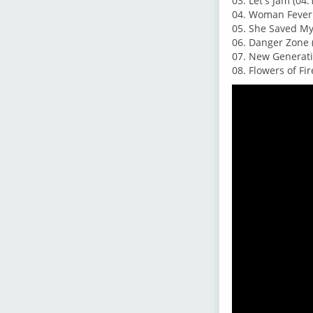
03. Let's Jam (04:
04. Woman Fever 
05. She Saved My 
06. Danger Zone 
07. New Generati
08. Flowers of Fir