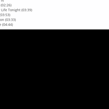
19)
(02:26)
Life Tonight (03:39)
(03:53)
on (03:33)
e (04:44)