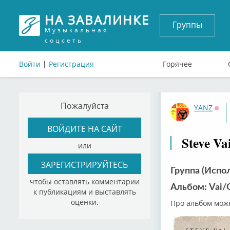
НА ЗАВАЛИНКЕ
Группы
Музыкальная
соцсеть
Войти
|
Регистрация
Горячее
Пожалуйста
YANZ
Офф
ВОЙДИТЕ НА САЙТ
Steve Va
или
ЗАРЕГИСТРИРУЙТЕСЬ
Группа (Испол
чтобы оставлять комментарии
Альбом: Vai/
к публикациям и выставлять
оценки.
Про альбом можн