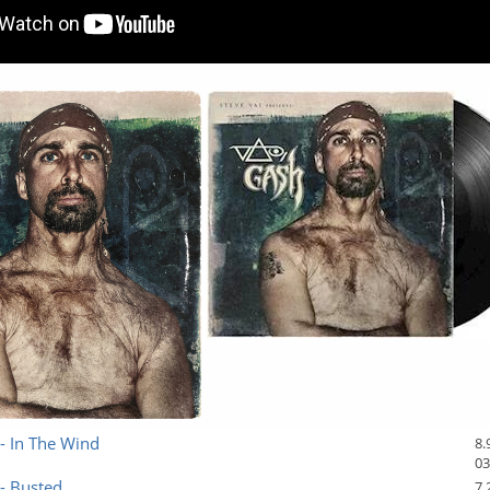
 - In The Wind
8.
03
 - Busted
7.