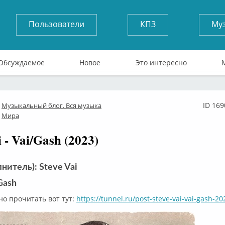
Пользователи
КПЗ
Му
Обсуждаемое
Новое
Это интересно
ID 169
Музыкальный блог. Вся музыка
лайн
Мира
i - Vai/Gash (2023)
нитель): Steve Vai
Gash
о прочитать вот тут:
https://tunnel.ru/post-steve-vai-vai-gash-2