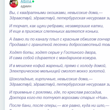
Albina
Онлайн
админ
Вы, с квадратными окошками, невысокие дома,—
Здравствуй, здравствуй, петербургская несуровая з
И торчат, как щуки ребрами, незамерзшие катки,
И еще в прихожих слепеньких валяются коньки.
А давно ли по каналу плыл с красным обжигом гончар
Продавал с гранитной лесенки добросовестный тов
Ходят боты, ходят серые у Гостиного двора,
И сама собой сдирается с мандаринов кожура.
И в мешочке кофий жареный, прямо с холоду домой,
Электрическою мельницей смолот мокко золотой.
Шоколадные, кирпичные, невысокие дома,—
Здравствуй, здравствуй, петербургская несуровая з
И приемные с роялями, где, по креслам рассадив,
Доктора кого-то потчуют ворохами старых «Нив».
После бани, после оперы,— все равно, куда ни шло,—