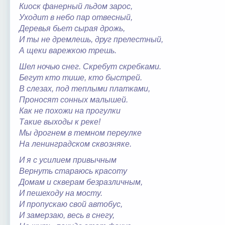
Киоск фанерный льдом зарос,
Уходит в небо пар отвесный,
Деревья бьет сырая дрожь,
И ты не дремлешь, друг прелестный,
А щеки варежкою трешь.
Шел ночью снег. Скребут скребками.
Бегут кто тише, кто быстрей.
В слезах, под теплыми платками,
Проносят сонных малышей.
Как не похожи на прогулки
Такие выходы к реке!
Мы дрогнем в темном переулке
На ленинградском сквозняке.
И я с усилием привычным
Вернуть стараюсь красоту
Домам и скверам безразличным,
И пешеходу на мосту.
И пропускаю свой автобус,
И замерзаю, весь в снегу,