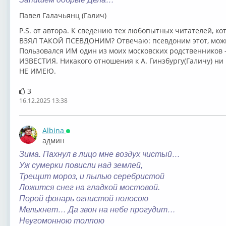
Павел Галачьянц (Галич)
P.S. от автора. К сведению тех любопытных читателей, к
ВЗЯЛ ТАКОЙ ПCЕВДОНИМ? Отвечаю: псевдоним этот, можн
Пользовался ИМ один из моих московских родственников 
ИЗВЕСТИЯ. Никакого отношения к А. Гинзбургу(Галичу) ни
НЕ ИМЕЮ.
3
16.12.2025 13:38
Albina
Онлайн
админ
Зима. Пахнул в лицо мне воздух чистый…
Уж сумерки повисли над землей,
Трещит мороз, и пылью серебристой
Ложится снег на гладкой мостовой.
Порой фонарь огнистой полосою
Мелькнет… Да звон на небе прогудит…
Неугомонною толпою