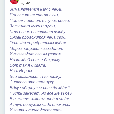
Онлайн
админ
Зима является нам с неба,
Пригасит не спеша лучи,
Потом накопит в тучах снега,
Засыплет лужи и ручьи,
Что осень оставляет всюду…
Вновь прояснится неба свод,
Оттуда серебристым чудом
Мороз направит звездолёт
И вызвездит своим узором
На каждой ветке бахрому…
Вот так я думала.
Но вздором
Всё оказалось… Не пойму,
С какого это перепугу
Вдруг обернулся снег дождём?
Пусть занесёт, но всё же вьюгу
В сюжете зимнем предпочтём.
А тут по лужам надо плюхать,
И зонтик снова доставать,