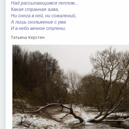
Над рассыпающимся пеплом...
Какая странная зима,
Ни снега в ней, ни сожалений,
А лишь скольжение с ума
И в небо вечное ступени.
Татьяна Керстен