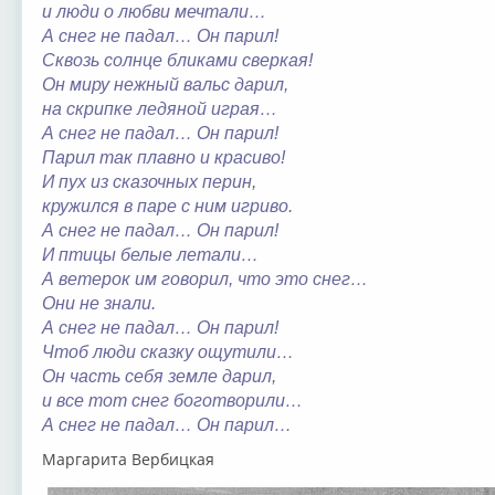
и люди о любви мечтали…
А снег не падал… Он парил!
Сквозь солнце бликами сверкая!
Он миру нежный вальс дарил,
на скрипке ледяной играя…
А снег не падал… Он парил!
Парил так плавно и красиво!
И пух из сказочных перин,
кружился в паре с ним игриво.
А снег не падал… Он парил!
И птицы белые летали…
А ветерок им говорил, что это снег…
Они не знали.
А снег не падал… Он парил!
Чтоб люди сказку ощутили…
Он часть себя земле дарил,
и все тот снег боготворили…
А снег не падал… Он парил…
Маргарита Вербицкая