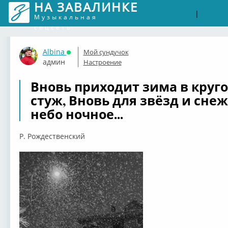
НА ЗАВАЛИНКЕ
Войти
Рег
|
Музыкальная
соцсеть
Albina
Мой сундучок
Онлайн
админ
Настроение
Вновь приходит зима в круг
стуж, Вновь для звёзд и сне
небо ночное...
Р. Рождественский