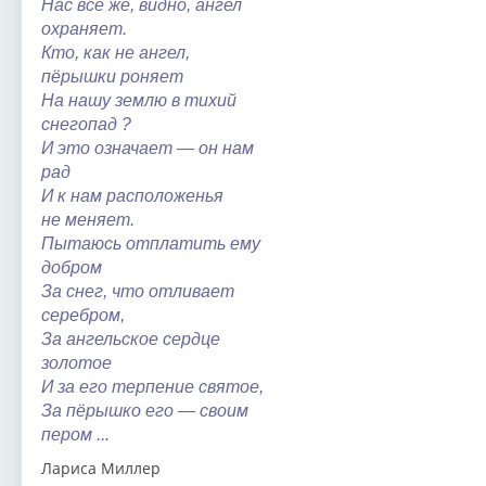
Нас всё же, видно, ангел
охраняет.
Кто, как не ангел,
пёрышки роняет
На нашу землю в тихий
снегопад ?
И это означает — он нам
рад
И к нам расположенья
не меняет.
Пытаюсь отплатить ему
добром
За снег, что отливает
серебром,
За ангельское сердце
золотое
И за его терпение святое,
За пёрышко его — своим
пером ...
Лариса Миллер