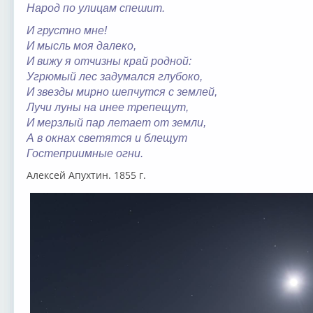
Народ по улицам спешит.
И грустно мне!
И мысль моя далеко,
И вижу я отчизны край родной:
Угрюмый лес задумался глубоко,
И звезды мирно шепчутся с землей,
Лучи луны на инее трепещут,
И мерзлый пар летает от земли,
А в окнах светятся и блещут
Гостеприимные огни.
Алексей Апухтин. 1855 г.