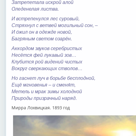
Затрепетала искрой алой
Оледенелая листва.
И встрепенулся лес суровый,
Стряхнул с ветвей могильный сон, –
И о́жил он в одежде новой,
Багряным светом озарён.
Аккордом звуков серебристых
Несётся фей лукавый зов…
Клубится рой видений чистых
Вокруг сверкающих стволов…
Но гаснет луч в борьбе бесплодной,
Ещё мгновенья – и сменя́т,
Метель и мрак зимы холодной
Природы призрачный наряд.
Мирра Лохвицкая. 1893 год