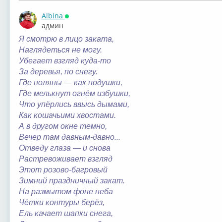
Albina
Онлайн
админ
Я смотрю в лицо заката,
Наглядеться не могу.
Убегает взгляд куда-то
За деревья, по снегу.
Где поляны — как подушки,
Где мелькнут огнём избушки,
Что упёрлись ввысь дымами,
Как кошачьими хвостами.
А в другом окне темно,
Вечер там давным-давно...
Отведу глаза — и снова
Растревоживает взгляд
Этот розово-багровый
Зимний праздничный закат.
На размытом фоне неба
Чётки контуры берёз,
Ель качает шапки снега,