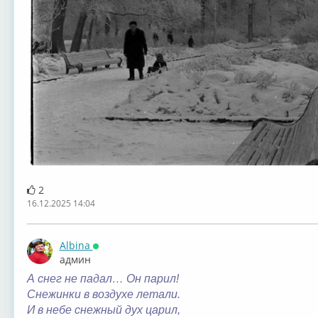
2
16.12.2025 14:04
Albina
Онлайн
админ
А снег не падал… Он парил!
Снежинки в воздухе летали.
И в небе снежный дух царил,