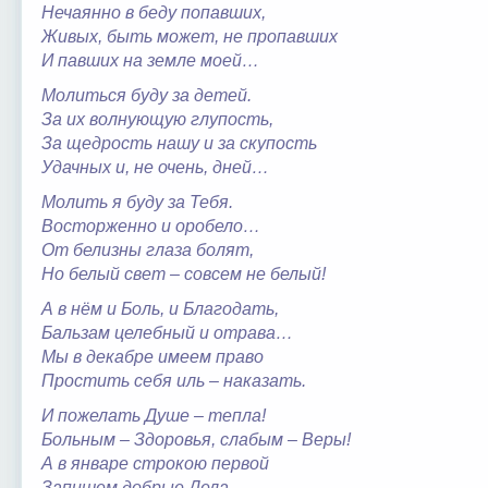
Нечаянно в беду попавших,
Живых, быть может, не пропавших
И павших на земле моей…
Молиться буду за детей.
За их волнующую глупость,
За щедрость нашу и за скупость
Удачных и, не очень, дней…
Молить я буду за Тебя.
Восторженно и оробело…
От белизны глаза болят,
Но белый свет – совсем не белый!
А в нём и Боль, и Благодать,
Бальзам целебный и отрава…
Мы в декабре имеем право
Простить себя иль – наказать.
И пожелать Душе – тепла!
Больным – Здоровья, слабым – Веры!
А в январе строкою первой
Запишем добрые Дела…