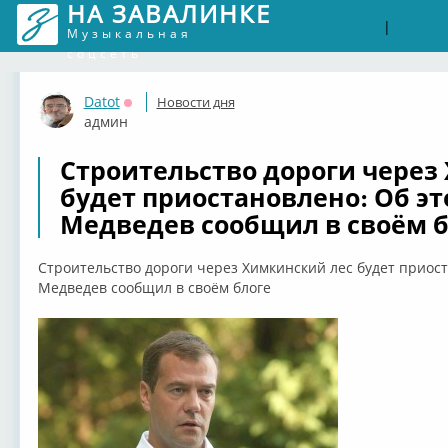
НА ЗАВАЛИНКЕ
Войти
Рег
|
Музыкальная
соцсеть
Datot
Новости дня
Оффлайн
админ
Строительство дороги через
будет приостановлено: Об э
Медведев сообщил в своём б
Строительство дороги через Химкинский лес будет приос
Медведев сообщил в своём блоге