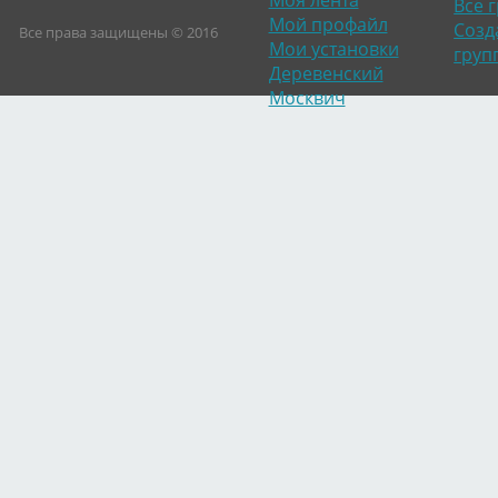
Моя лента
Все 
Мой профайл
Созд
Все права защищены © 2016
Мои установки
груп
Деревенский
Москвич