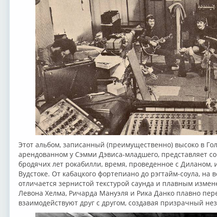
Этот альбом, записанный (преимущественно) высоко в Гол
арендованном у Сэмми Дэвиса-младшего, представляет со
бродячих лет рокабилли, время, проведенное с Диланом,
Вудстоке. От кабацкого фортепиано до рэгтайм-соула, на
отличается зернистой текстурой саунда и плавным изме
Левона Хелма, Ричарда Мануэля и Рика Данко плавно пере
взаимодействуют друг с другом, создавая призрачный не