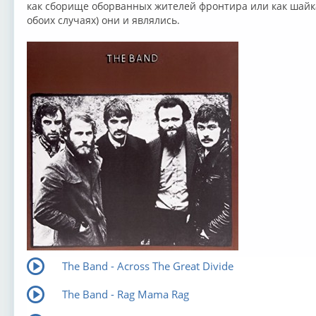
как сборище оборванных жителей фронтира или как шайка
обоих случаях) они и являлись.
The Band - Across The Great Divide
The Band - Rag Mama Rag