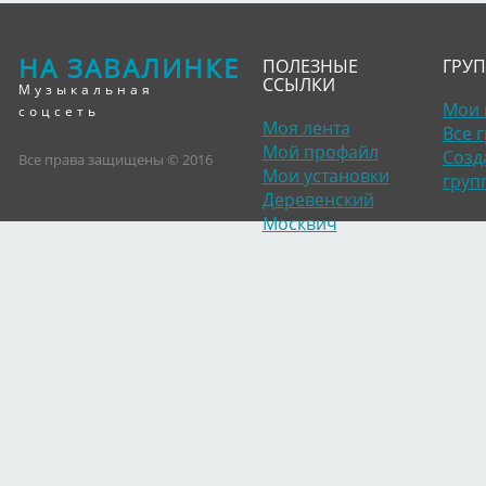
НА ЗАВАЛИНКЕ
ПОЛЕЗНЫЕ
ГРУ
ССЫЛКИ
Музыкальная
Мои 
соцсеть
Моя лента
Все 
Мой профайл
Созд
Все права защищены © 2016
Мои установки
груп
Деревенский
Москвич