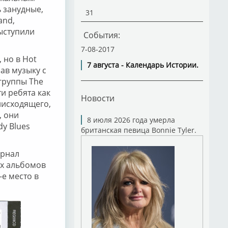
 занудные,
31
and,
ыступили
События:
7-08-2017
 но в Hot
7 августа - Календарь Истории.
ав музыку с
 группы The
ти ребята как
Новости
нисходящего,
, они
8 июля 2026 года умерла
y Blues
британская певица Bonnie Tyler.
урнал
ших альбомов
-е место в