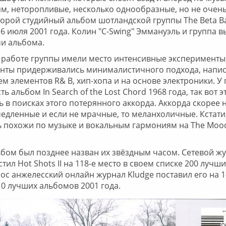
ям, неторопливые, несколько однообразные, но не очень
 второй студийный альбом шотландской группы The Beta B
 июля 2001 года. Колин "C-Swing" Эммануэль и группа в
и альбома.
работе группы имели место интенсивные эксперименты,
канты придерживались минималистичного подхода, напис
м элементов R& B, хип-хопа и на основе электроники. У
ть альбом In Search of the Lost Chord 1968 года, так вот э
ь в поисках этого потерянного аккорда. Аккорда скорее 
 медленные и если не мрачные, то меланхоличные. Кстати
 похожи по музыке и вокальным гармониям на The Mood
бом был позднее назван их звёздным часом. Сетевой ж
стил Hot Shots II на 118-е место в своем списке 200 луч
Лос анжелесский онлайн журнал Kludge поставил его на 1
10 лучших альбомов 2001 года.