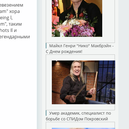
невезением
eam" хора
ing l,
m", таким
ots Il и
легендарными
Майкл Генри "Нико" Макбрэйн -
С Днем рождения!
Умер академик, специалист по
борьбе со СПИДом Покровский