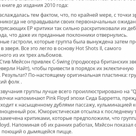
 книге до издания 2010 года:
аслаждалась тем фактом, что, по крайней мере, с точки 
, никогда не оправдывали своих первоначальных ожидан
трясающих EP критики так сильно раскритиковали их де
ода, что даже их преданные поклонники отвернулись.
ые гастроли, которые группа была вынуждена затем пр
в зверя. Все это легло в основу Hot Shots Il, самого
ного из их трех альбомов.
Стив Мейсон привлек C-Swing (продюсера британских зв
верли Найт), чтобы привести в порядок их эклектичную
 Результат? По-настоящему оригинальная пластинка: гру
ий фолк .
звучания группы лучше всего проиллюстрировано на "Qu
лчки напоминают Pink Floyd эпохи Сида Барретта, преж
ходит к насыщенному дублями пассажу, кульминацией 
лноценный рок. Юмористическая отсылка к последнему тр
 замечена критиками, которые предположили, что группа
loyd. Напоминая об их ранних работах, Мэйсон показал с
, поющий о дымящейся пицце.