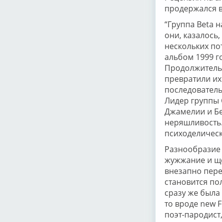
продержался в
“Группа Beta н
они, казалось
нескольких по
альбом 1999 г
Продолжительн
превратили их 
последователь
Лидер группы 
Джамелии и Бе
неряшливость.
психоделическ
Разнообразие 
жужжание и ще
внезапно пере
становится по
сразу же была
то вроде new F
поэт-пародист