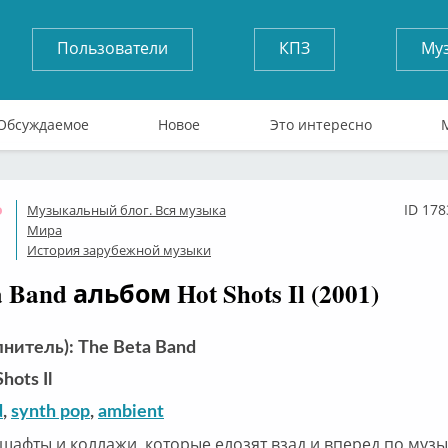
Пользователи
КПЗ
Му
Обсуждаемое
Новое
Это интересно
ID 178
Музыкальный блог. Вся музыка
Оффлайн
Мира
История зарубежной музыки
a Band альбом Hot Shots Il (2001)
нитель): The Beta Band
hots Il
d
,
synth pop
,
ambient
шафты и коллажи, которые елозят взад и вперед по муз