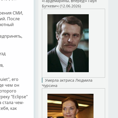
«Гардемарины, вперед!» Паул
Буткевич (12.06.2026)
зрения СМИ,
ий. После
бютный
едпринять,
езд
в,
iet", его
Умерла актриса Людмила
де чем он
Чурсина
которого
еку "Eclipse"
 стала чем-
ебя, как