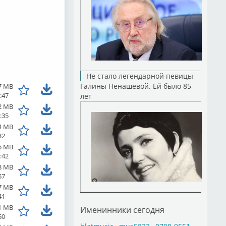
Не стало легендарной певицы
Галины Ненашевой. Ей было 85
7 MB
:47
лет
2 MB
:35
4 MB
32
5 MB
:42
3 MB
57
7 MB
41
1 MB
Именинники сегодня
50