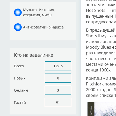
эпохам и стил
Музыка. История,
Hot Shots II -
открытия, мифы
выпущенный 16
сопродюсерам
Антисоветчик Яндекса
В предыдущей 
Shots II музы
использование
Moody Blues ес
раз находилис
Кто на завалинке
часть песен -
местами очень
Всего
18516
конца 1960х.
Критиками аль
Новых
0
Pitchfork поме
2000-х годов. 
Онлайн
3
своем списке 
Гостей
91