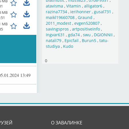
blatmusic
,
mus5823
,
0708-9551
,
6 MB
atavisma
,
Vitamin
,
alligator6
,
31
razina7734
,
ierihonner
,
gusal731
,
8 MB
maikl19660708
,
Graund
,
:51
2011_modest
,
evgen520807
,
1 MB
savingspros
,
artpositiveinfo
,
35
Ingvar631
,
gda74
,
swu
,
DGIONNII
,
natali79
,
Epicfail
,
Burun5
,
tatu-
studiya
,
Kudo
0
05.01.2024 13:49
РУЗЕЙ
О ЗАВАЛИНКЕ