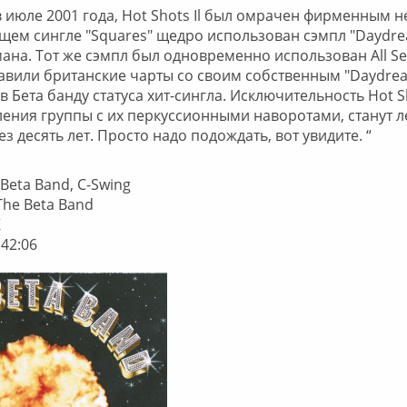
июле 2001 года, Hot Shots Il был омрачен фирменным 
ущем сингле "Squares" щедро использован сэмпл "Daydr
ана. Тот же сэмпл был одновременно использован All See
авили британские чарты со своим собственным "Daydrea
Бета банду статуса хит-сингла. Исключительность Hot Sh
ения группы с их перкуссионными наворотами, станут 
 десять лет. Просто надо подождать, вот увидите. “
 Beta Band, C-Swing
 The Beta Band
K
 42:06