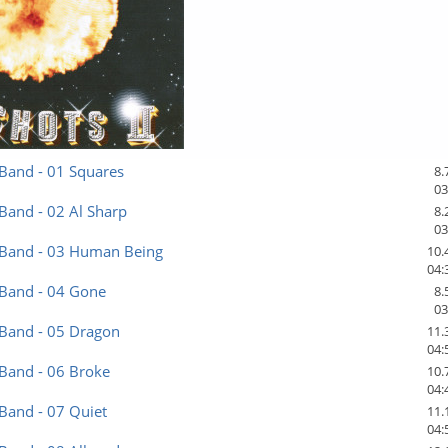
Band - 01 Squares
8.
03
Band - 02 Al Sharp
8.
03
 Band - 03 Human Being
10.
04:
 Band - 04 Gone
8.
03
 Band - 05 Dragon
11.
04:
Band - 06 Broke
10.
04:
Band - 07 Quiet
11.
04: