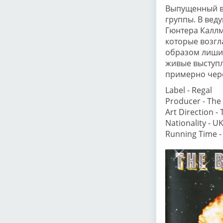
Выпущенный в 
группы. В вед
Гюнтера Каллм
которые возгл
образом лишив 
живые выступл
примерно через
Label - Regal
Producer - The
Art Direction -
Nationality - U
Running Time -