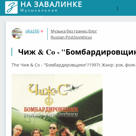
НА ЗАВАЛИНКЕ
Войти
Рег
|
Музыкальная
соцсеть
akaz66
Музыка без границ блог
Оффлайн
Russian PostSovieticus
Чиж & Co - "Бомбардировщик
The Чиж & Co - "Бомбардировщики"/1997г.Жанр: рок, фолк-р