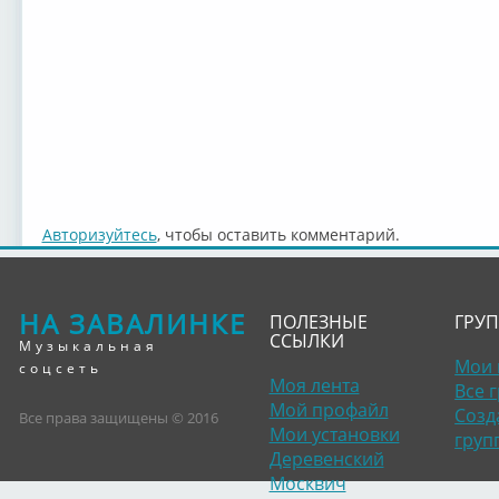
Авторизуйтесь
, чтобы оставить комментарий.
НА ЗАВАЛИНКЕ
ПОЛЕЗНЫЕ
ГРУ
ССЫЛКИ
Музыкальная
Мои 
соцсеть
Моя лента
Все 
Мой профайл
Созд
Все права защищены © 2016
Мои установки
груп
Деревенский
Москвич