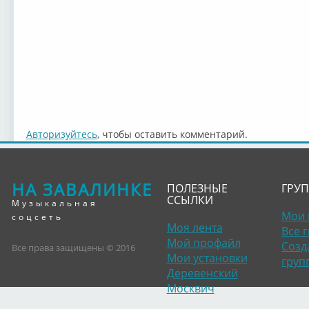
Авторизуйтесь
, чтобы оставить комментарий.
НА ЗАВАЛИНКЕ
ПОЛЕЗНЫЕ
ГРУ
ССЫЛКИ
Музыкальная
Мои 
соцсеть
Моя лента
Все 
Мой профайл
Созд
Все права защищены © 2016
Мои установки
груп
Деревенский
Москвич